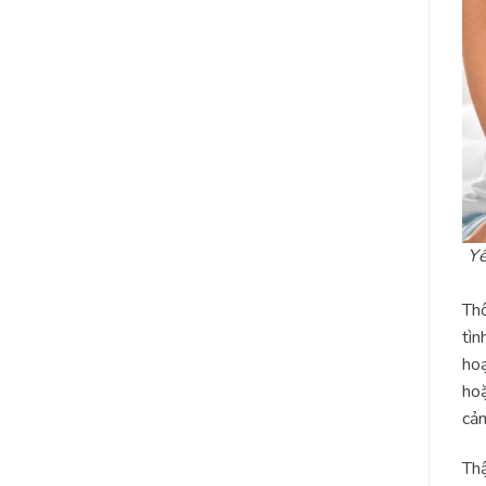
Yế
Thô
tìn
hoạ
hoặ
cảm
Thậ