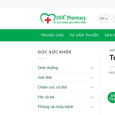
Skip
to
content
Tì
ki
TRANG CHỦ
TƯ VẤN THUỐC
SẢN 
SỨC
GÓC SỨC KHỎE
T
Dinh dưỡng
PO
Giới tính
Chăm sóc cơ thể
0
Mẹ và bé
Th
Phòng và chữa bệnh