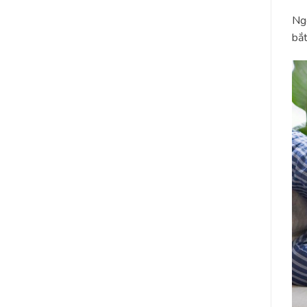
Ngo
bắt