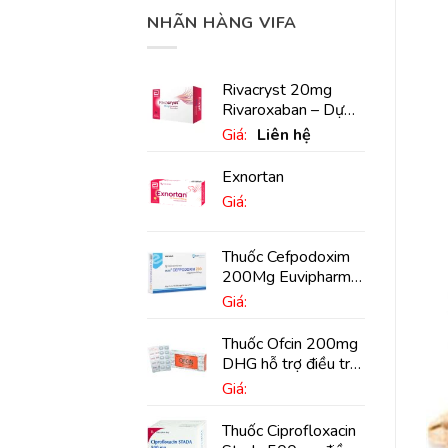
NHÃN HÀNG VIFA
Rivacryst 20mg
Rivaroxaban – Dự
phòng đột quỵ,
Giá:
Liên hệ
huyết khối tĩnh mạch
Exnortan
Giá:
Thuốc Cefpodoxim
200Mg Euvipharm
điều trị nhiễm khuẩn
Giá:
(10 viên)
Thuốc Ofcin 200mg
DHG hỗ trợ điều trị
viêm phế quản nặng
Giá:
(20 viên)
Thuốc Ciprofloxacin