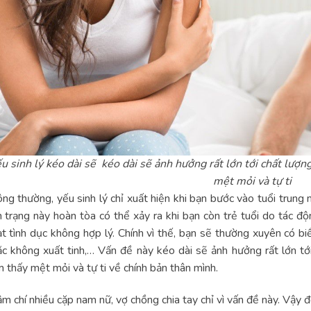
u sinh lý kéo dài sẽ kéo dài sẽ ảnh hưởng rất lớn tới chất lượn
mệt mỏi và tự ti
ng thường, yếu sinh lý chỉ xuất hiện khi bạn bước vào tuổi trung n
h trạng này hoàn tòa có thể xảy ra khi bạn còn trẻ tuổi do tác đ
t tình dục không hợp lý. Chính vì thế, bạn sẽ thường xuyên có bi
c không xuất tinh,… Vấn đề này kéo dài sẽ ảnh hưởng rất lớn tới
 thấy mệt mỏi và tự ti về chính bản thân mình.
m chí nhiều cặp nam nữ, vợ chồng chia tay chỉ vì vấn đề này. Vậy 