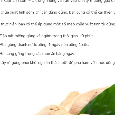
a xuất tinh sớm – 1 trong những vấn đề yếu sinh lý thường gặp ở 
chữa xuất tinh sớm, chỉ cần dùng gừng, bạn cũng có thể cải thiện
thực hiện, bạn có thể áp dụng một số mẹo chữa xuất tinh từ gừng
Đập nát miếng gừng và ngậm trong thời gian 10 phút
Pha gừng thành nước uống. 1 ngày nên uống 1 cốc.
Bổ sung gừng trong các món ăn hàng ngày
Lấy rễ gừng phơi khô, nghiền thành bột để pha hãm với nước uống