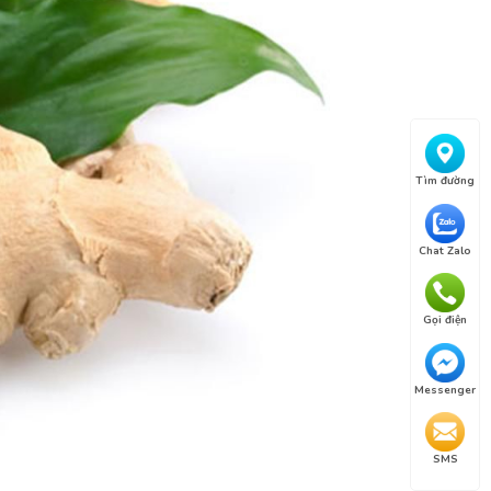
Tìm đường
Chat Zalo
Gọi điện
Messenger
SMS