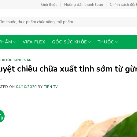
Giới thiệu
Hướng dẫn thanh toán
Chính sách đổi 
m
ếm:
PHẨM
VIFA FLEX
GÓC SỨC KHỎE
THUỐC
 KHỎE SINH SẢN
uyệt chiêu chữa xuất tinh sớm từ gừ
STED ON
04/10/2020
BY
TIÊN TV
4
10