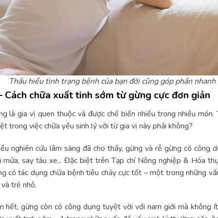
Thấu hiểu tình trạng bệnh của bạn đời cũng góp phần nhanh c
– Cách chữa xuất tinh sớm từ gừng cực đơn giản
g là gia vị quen thuộc và được chế biến nhiều trong nhiều món.
ệt trong việc chữa yếu sinh lý vời từ gia vị này phải không?
ều nghiên cứu lâm sàng đã cho thấy, gừng và rễ gừng có công dụ
 mửa, say tàu xe,.. Đặc biệt trên Tạp chí Nông nghiệp & Hóa th
g có tác dụng chữa bệnh tiêu chảy cực tốt – một trong những vấn
 và trẻ nhỏ.
n hết, gừng còn có công dụng tuyệt vời với nam giới mà không í