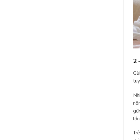
2 
Gừn
tuy
Nhi
nôn
gừn
lớn
Trê