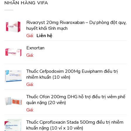
NHÃN HÀNG VIFA
Rivacryst 20mg Rivaroxaban – Dự phòng đột quỵ,
huyết khối tĩnh mạch
Giá:
Liên hệ
Exnortan
Giá:
Thuốc Cefpodoxim 200Mg Euvipharm điều trị
nhiễm khuẩn (10 viên)
Giá:
Thuốc Ofcin 200mg DHG hỗ trợ điều trị viêm phế
quản nặng (20 viên)
Giá:
Thuốc Ciprofloxacin Stada 500mg điều trị nhiễm
khuẩn nặng (10 vỉ x 10 viên)