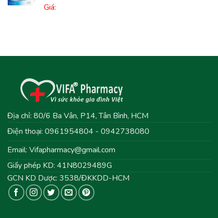
Giá:
Địa chỉ: 80/6 Ba Vân, P14, Tân Bình, HCM
Điện thoại: 0961954804 - 0942738080
Email:
Vifapharmacy@gmail.com
Giấy phép KD: 41N8029489G
GCN KD Dược: 3538/ĐKKDD-HCM