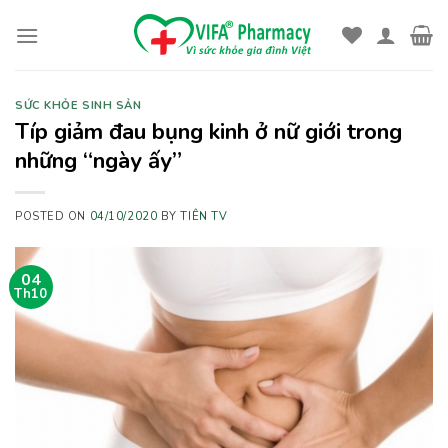
Skip
to
content
SỨC KHỎE SINH SẢN
Típ giảm đau bụng kinh ở nữ giới trong
những “ngày ấy”
POSTED ON
04/10/2020
BY
TIÊN TV
04
Th10