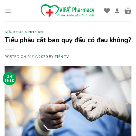
Skip
to
content
SỨC KHỎE SINH SẢN
Tiểu phẫu cắt bao quy đầu có đau không?
POSTED ON
04/10/2020
BY
TIÊN TV
04
Th10