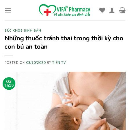
Skip
to
content
SỨC KHỎE SINH SẢN
Những thuốc tránh thai trong thời kỳ cho
con bú an toàn
POSTED ON
03/10/2020
BY
TIÊN TV
03
Th10