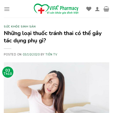
Skip
to
content
SỨC KHỎE SINH SẢN
Những loại thuốc tránh thai có thể gây
tác dụng phụ gì?
POSTED ON
03/10/2020
BY
TIÊN TV
03
Th10