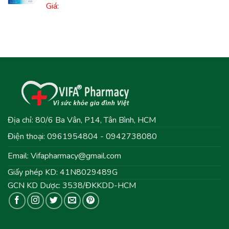
Giá:
Địa chỉ: 80/6 Ba Vân, P14, Tân Bình, HCM
Điện thoại: 0961954804 - 0942738080
Email:
Vifapharmacy@gmail.com
Giấy phép KD: 41N8029489G
GCN KD Dược: 3538/ĐKKDD-HCM