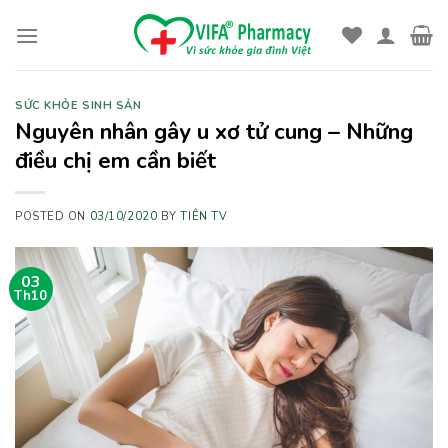
Skip
to
content
SỨC KHỎE SINH SẢN
Nguyên nhân gây u xơ tử cung – Những
điều chị em cần biết
POSTED ON
03/10/2020
BY
TIÊN TV
03
Th10