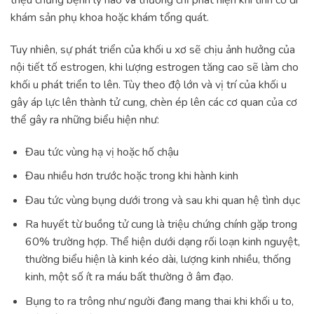
triệu chứng bệnh lý nào và thường chỉ phát hiện khi tình cờ đi
khám sản phụ khoa hoặc khám tổng quát.
Tuy nhiên, sự phát triển của khối u xơ sẽ chịu ảnh hưởng của
nội tiết tố estrogen, khi lượng estrogen tăng cao sẽ làm cho
khối u phát triển to lên. Tùy theo độ lớn và vị trí của khối u
gây áp lực lên thành tử cung, chèn ép lên các cơ quan của cơ
thể gây ra những biểu hiện như:
Đau tức vùng hạ vị hoặc hố chậu
Đau nhiều hơn trước hoặc trong khi hành kinh
Đau tức vùng bụng dưới trong và sau khi quan hệ tình dục
Ra huyết từ buồng tử cung là triệu chứng chính gặp trong
60% trường hợp. Thể hiện dưới dạng rối loạn kinh nguyệt,
thường biểu hiện là kinh kéo dài, lượng kinh nhiều, thống
kinh, một số ít ra máu bất thường ở âm đạo.
Bụng to ra trông như người đang mang thai khi khối u to,