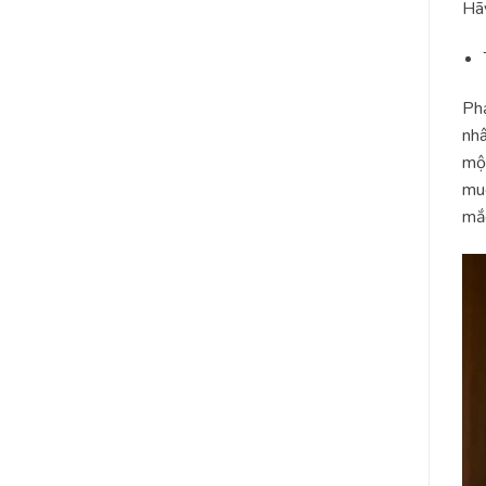
Hãy
Phả
nhâ
một
muố
mắc