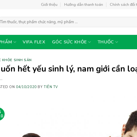
Giới thiệu
Hướng dẫn thanh toán
Chính sách đổi 
ìm
ếm:
PHẨM
VIFA FLEX
GÓC SỨC KHỎE
THUỐC
 KHỎE SINH SẢN
uốn hết yếu sinh lý, nam giới cần lo
STED ON
04/10/2020
BY
TIÊN TV
4
10