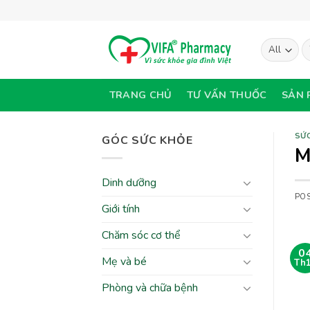
Skip
to
content
T
ki
TRANG CHỦ
TƯ VẤN THUỐC
SẢN 
SỨC
GÓC SỨC KHỎE
M
Dinh dưỡng
PO
Giới tính
Chăm sóc cơ thể
0
Mẹ và bé
Th
Phòng và chữa bệnh