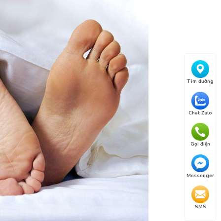
Tìm đường
Chat Zalo
Gọi điện
Messenger
SMS