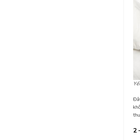
Yếu
Đây
khô
thư
2 