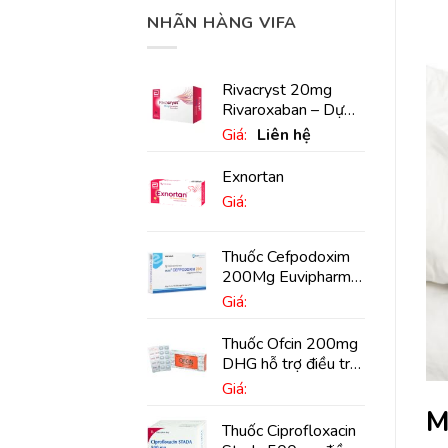
NHÃN HÀNG VIFA
Rivacryst 20mg
Rivaroxaban – Dự
phòng đột quỵ,
Giá:
Liên hệ
huyết khối tĩnh mạch
Exnortan
Giá:
Thuốc Cefpodoxim
200Mg Euvipharm
điều trị nhiễm khuẩn
Giá:
(10 viên)
Thuốc Ofcin 200mg
DHG hỗ trợ điều trị
viêm phế quản nặng
Giá:
(20 viên)
M
Thuốc Ciprofloxacin