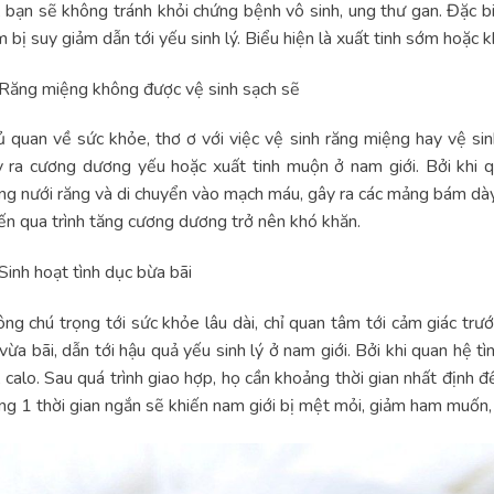
, bạn sẽ không tránh khỏi chứng bệnh vô sinh, ung thư gan. Đặc b
 bị suy giảm dẫn tới yếu sinh lý. Biểu hiện là xuất tinh sớm hoặc k
Răng miệng không được vệ sinh sạch sẽ
 quan về sức khỏe, thơ ơ với việc vệ sinh răng miệng hay vệ si
 ra cương dương yếu hoặc xuất tinh muộn ở nam giới. Bởi khi q
ng nưới răng và di chuyển vào mạch máu, gây ra các mảng bám dà
ến qua trình tăng cương dương trở nên khó khăn.
Sinh hoạt tình dục bừa bãi
ng chú trọng tới sức khỏe lâu dài, chỉ quan tâm tới cảm giác trư
vừa bãi, dẫn tới hậu quả yếu sinh lý ở nam giới. Bởi khi quan hệ 
, calo. Sau quá trình giao hợp, họ cần khoảng thời gian nhất định 
ng 1 thời gian ngắn sẽ khiến nam giới bị mệt mỏi, giảm ham muốn, c