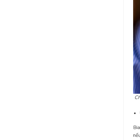
Ch
Bia
nếu