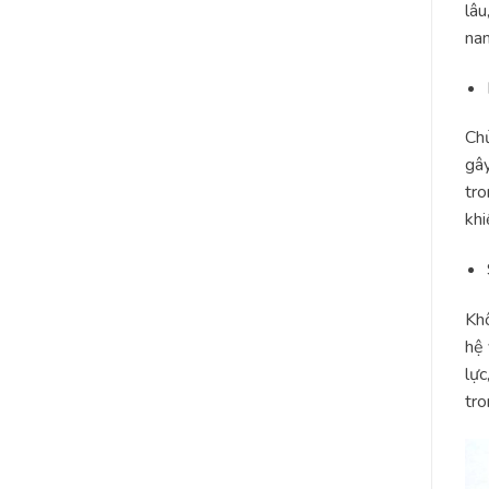
lâu
nam
Chủ
gây
tro
khi
Khô
hệ 
lực
tro