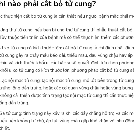
hi nào phải cắt bỏ tử cung?
c thực hiện cắt bỏ tử cung là cần thiết nếu người bệnh mắc phải m
Ung thư tử cung: nếu bạn bị ung thư tử cung thì phẫu thuật cắt bỏ t
Tùy thuộc tiến triển của bệnh mà có thể thực hiện thêm các phương
U xơ tử cung có kích thước lớn: cắt bỏ tử cung là chỉ định nhất định,
tử cung gây ra chảy máu kéo dài, thiếu máu, đau vùng chậu hay á
chịu và kích thước khối u, các bác sĩ sẽ quyết định lựa chọn phươn
khối u xơ tử cung có kích thước lớn, phương pháp cắt bỏ tử cung sẽ
Lạc nội mạc tử cung: lạc nội mạc tử cung, mô lót bên trong tử cun
trứng, ống dẫn trứng, hoặc các cơ quan vùng chậu hoặc vùng bụng k
không cải thiện được tình trạng lạc nội mạc tử cung thì cần thực hi
ống dẫn trứng.
Sa tử cung: tình trạng này xảy ra khi các dây chằng hỗ trợ và các 
tiểu tiện không tự chủ, áp lực vùng chậu gặp khó khăn với nhu động
thiết.