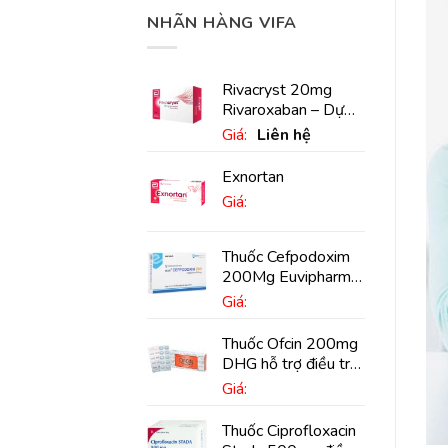
NHÃN HÀNG VIFA
Rivacryst 20mg
Rivaroxaban – Dự
phòng đột quỵ,
Giá:
Liên hệ
huyết khối tĩnh mạch
Exnortan
Giá:
Thuốc Cefpodoxim
200Mg Euvipharm
điều trị nhiễm khuẩn
Giá:
(10 viên)
Thuốc Ofcin 200mg
DHG hỗ trợ điều trị
viêm phế quản nặng
Giá:
(20 viên)
Thuốc Ciprofloxacin