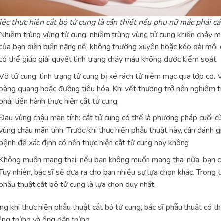
iệc thực hiện cắt bỏ tử cung là cần thiết nếu phụ nữ mắc phải c
Nhiễm trùng vùng tử cung: nhiễm trùng vùng tử cung khiến chảy m
của bạn diễn biến nặng nề, không thường xuyên hoặc kéo dài mỗi c
có thể giúp giải quyết tình trạng chảy máu không được kiểm soát.
Vỡ tử cung: tình trạng tử cung bị xé rách tử niêm mạc qua lớp cơ.
bàng quang hoặc đường tiêu hóa. Khi vết thương trở nên nghiêm trọ
phải tiến hành thực hiện cắt tử cung.
Đau vùng chậu mãn tính: cắt tử cung có thể là phương pháp cuối cù
vùng chậu mãn tính. Trước khi thực hiện phẫu thuật này, cần đánh g
bệnh để xác định có nên thực hiện cắt tử cung hay không
Không muốn mang thai: nếu bạn không muốn mang thai nữa, bạn có
Tuy nhiên, bác sĩ sẽ đưa ra cho bạn nhiều sự lựa chọn khác. Trong 
phẫu thuật cắt bỏ tử cung là lựa chọn duy nhất.
ng khi thực hiện phẫu thuật cắt bỏ tử cung, bác sĩ phẫu thuật có th
ng trứng và ống dẫn trứng.