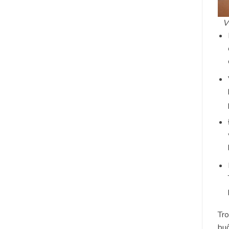
V
Tro
buồ