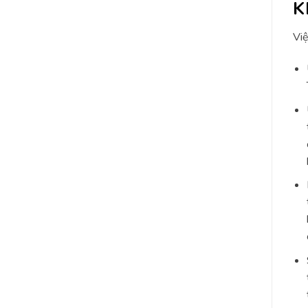
K
Việ