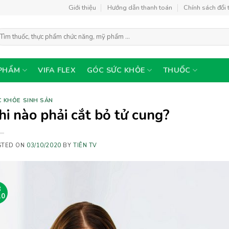
Giới thiệu
Hướng dẫn thanh toán
Chính sách đổi 
ìm
ếm:
PHẨM
VIFA FLEX
GÓC SỨC KHỎE
THUỐC
 KHỎE SINH SẢN
hi nào phải cắt bỏ tử cung?
STED ON
03/10/2020
BY
TIÊN TV
3
10