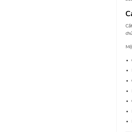
C
Cắt
chứ
Một