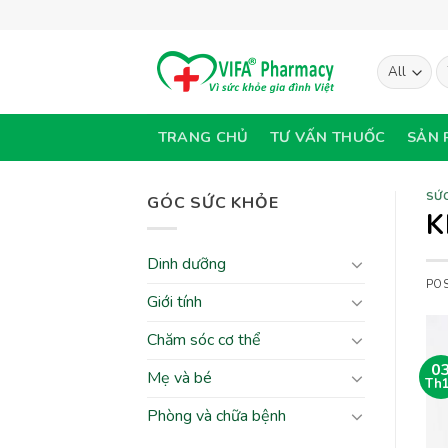
Skip
to
content
T
ki
TRANG CHỦ
TƯ VẤN THUỐC
SẢN 
SỨC
GÓC SỨC KHỎE
K
Dinh dưỡng
PO
Giới tính
Chăm sóc cơ thể
0
Mẹ và bé
Th
Phòng và chữa bệnh