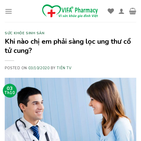
Skip
to
content
SỨC KHỎE SINH SẢN
Khi nào chị em phải sàng lọc ung thư cổ
tử cung?
POSTED ON
03/10/2020
BY
TIÊN TV
03
Th10