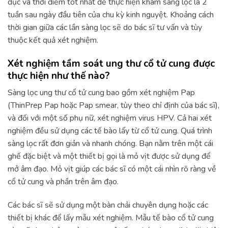
dục và thời điểm tốt nhất để thực hiện khám sàng lọc là 2
tuần sau ngày đầu tiên của chu kỳ kinh nguyệt. Khoảng cách
thời gian giữa các lần sàng lọc sẽ do bác sĩ tư vấn và tùy
thuộc kết quả xét nghiệm.
Xét nghiệm tầm soát ung thư cổ tử cung được
thực hiện như thế nào?
Sàng lọc ung thư cổ tử cung bao gồm xét nghiệm Pap
(ThinPrep Pap hoặc Pap smear, tùy theo chỉ định của bác sĩ),
và đối với một số phụ nữ, xét nghiệm virus HPV. Cả hai xét
nghiệm đều sử dụng các tế bào lấy từ cổ tử cung. Quá trình
sàng lọc rất đơn giản và nhanh chóng. Bạn nằm trên một cái
ghế đặc biệt và một thiết bị gọi là mỏ vịt được sử dụng để
mở âm đạo. Mỏ vịt giúp các bác sĩ có một cái nhìn rõ ràng về
cổ tử cung và phần trên âm đạo.
Các bác sĩ sẽ sử dụng một bàn chải chuyên dụng hoặc các
thiết bị khác để lấy mẫu xét nghiệm. Mẫu tế bào cổ tử cung