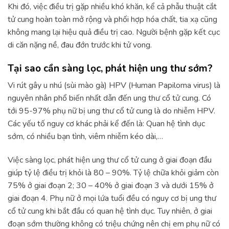
Khi đó, việc điều trị gặp nhiều khó khăn, kể cả phẫu thuật cắt
tử cung hoàn toàn mở rộng và phối hợp hóa chất, tia xạ cũng
không mang lại hiệu quả điều trị cao. Người bệnh gặp kết cục
di căn nặng nề, đau đớn trước khi tử vong.
Tại sao cần sàng lọc, phát hiện ung thư sớm?
Vi rút gây u nhú (sùi mào gà) HPV (Human Papiloma virus) là
nguyên nhân phổ biến nhất dẫn đến ung thư cổ tử cung. Có
tới 95-97% phụ nữ bị ung thư cổ tử cung là do nhiễm HPV.
Các yếu tố nguy cơ khác phải kể đến là: Quan hệ tình dục
sớm, có nhiều bạn tình, viêm nhiễm kéo dài,…
Việc sàng lọc, phát hiện ung thư cổ tử cung ở giai đoạn đầu
giúp tỷ lệ điều trị khỏi là 80 – 90%. Tỷ lệ chữa khỏi giảm còn
75% ở giai đoạn 2; 30 – 40% ở giai đoạn 3 và dưới 15% ở
giai đoạn 4. Phụ nữ ở mọi lứa tuổi đều có nguy cơ bị ung thư
cổ tử cung khi bắt đầu có quan hệ tình dục. Tuy nhiên, ở giai
đoạn sớm thường không có triệu chứng nên chị em phụ nữ có