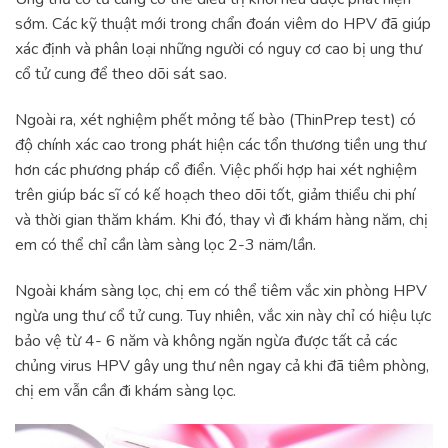
sớm. Các kỹ thuật mới trong chẩn đoán viêm do HPV đã giúp
xác định và phân loại những người có nguy cơ cao bị ung thư
cổ tử cung để theo dõi sát sao.
Ngoài ra, xét nghiệm phết mỏng tế bào (ThinPrep test) có
độ chính xác cao trong phát hiện các tổn thương tiền ung thư
hơn các phương pháp cổ điển. Việc phối hợp hai xét nghiệm
trên giúp bác sĩ có kế hoạch theo dõi tốt, giảm thiểu chi phí
và thời gian thăm khám. Khi đó, thay vì đi khám hàng năm, chị
em có thể chỉ cần làm sàng lọc 2-3 näm/lần.
Ngoài khám sàng lọc, chị em có thể tiêm vắc xin phòng HPV
ngừa ung thư cổ tử cung. Tuy nhiên, vắc xin này chỉ có hiệu lực
bảo vệ từ 4- 6 năm và không ngăn ngừa được tất cả các
chủng virus HPV gây ung thư nên ngay cả khi đã tiêm phòng,
chị em vẫn cần đi khám sàng lọc.