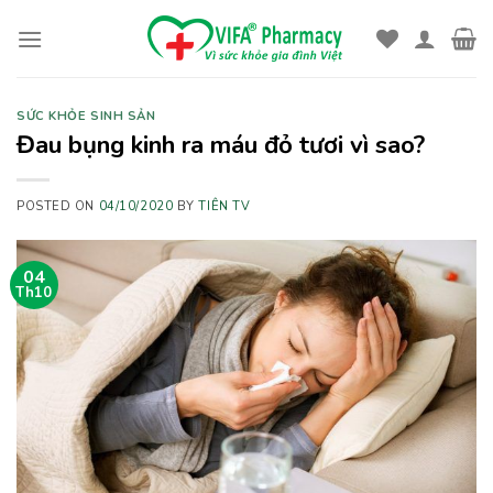
Skip
to
content
SỨC KHỎE SINH SẢN
Đau bụng kinh ra máu đỏ tươi vì sao?
POSTED ON
04/10/2020
BY
TIÊN TV
04
Th10