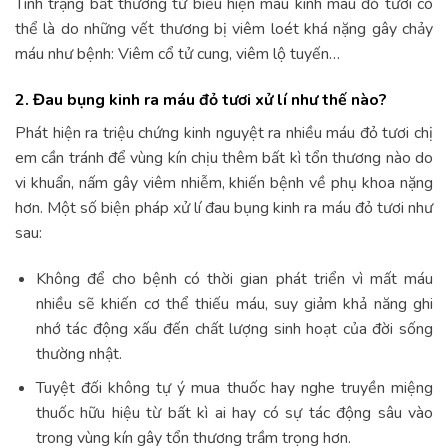
Tình trạng bất thường từ biểu hiện máu kinh màu đỏ tươi có
thể là do những vết thương bị viêm loét khá nặng gây chảy
máu như bệnh: Viêm cổ tử cung, viêm lộ tuyến…
2. Đau bụng kinh ra máu đỏ tươi xử lí như thế nào?
Phát hiện ra triệu chứng kinh nguyệt ra nhiều máu đỏ tươi chị
em cần tránh để vùng kín chịu thêm bất kì tổn thương nào do
vi khuẩn, nấm gây viêm nhiễm, khiến bệnh về phụ khoa nặng
hơn. Một số biện pháp xử lí đau bụng kinh ra máu đỏ tươi như
sau:
Không để cho bệnh có thời gian phát triển vì mất máu
nhiều sẽ khiến cơ thể thiếu máu, suy giảm khả năng ghi
nhớ tác động xấu đến chất lượng sinh hoạt của đời sống
thường nhật.
Tuyệt đối không tự ý mua thuốc hay nghe truyền miệng
thuốc hữu hiệu từ bất kì ai hay có sự tác động sâu vào
trong vùng kín gây tổn thương trầm trọng hơn.