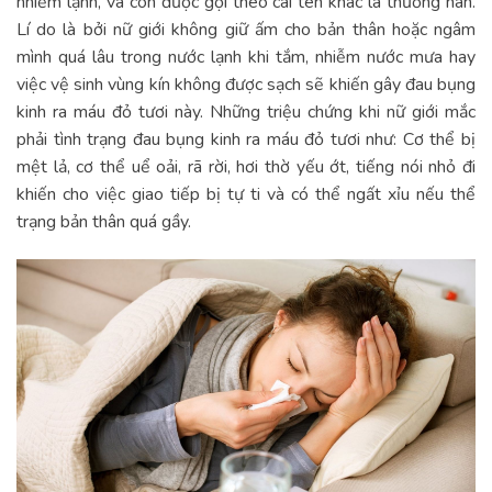
nhiễm lạnh, và còn được gọi theo cái tên khác là thương hàn.
Lí do là bởi nữ giới không giữ ấm cho bản thân hoặc ngâm
mình quá lâu trong nước lạnh khi tắm, nhiễm nước mưa hay
việc vệ sinh vùng kín không được sạch sẽ khiến gây đau bụng
kinh ra máu đỏ tươi này. Những triệu chứng khi nữ giới mắc
phải tình trạng đau bụng kinh ra máu đỏ tươi như: Cơ thể bị
mệt lả, cơ thể uể oải, rã rời, hơi thờ yếu ớt, tiếng nói nhỏ đi
khiến cho việc giao tiếp bị tự ti và có thể ngất xỉu nếu thể
trạng bản thân quá gầy.