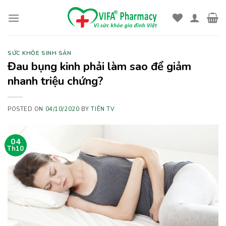
Skip
to
content
SỨC KHỎE SINH SẢN
Đau bụng kinh phải làm sao để giảm
nhanh triệu chứng?
POSTED ON
04/10/2020
BY
TIÊN TV
04
Th10