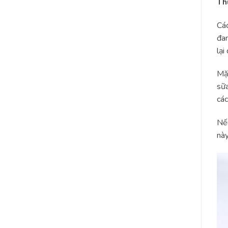
Th
Các
đan
lại
Mặc
sữa
các
Nếu
này