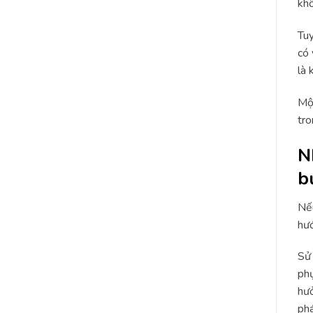
khô
Tuy
có 
là 
Một
tro
N
b
Nếu
hướ
Sử 
phụ
hưở
phá