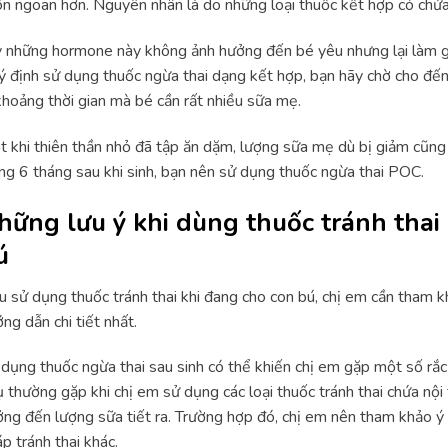
n ngoan hơn. Nguyên nhân là do những loại thuốc kết hợp có chứ
 những hormone này không ảnh hưởng đến bé yêu nhưng lại làm 
ý định sử dụng thuốc ngừa thai dạng kết hợp, bạn hãy chờ cho đến
khoảng thời gian mà bé cần rất nhiều sữa mẹ.
 khi thiên thần nhỏ đã tập ăn dặm, lượng sữa mẹ dù bị giảm cũng
ng 6 tháng sau khi sinh, bạn nên sử dụng thuốc ngừa thai POC.
hững lưu ý khi dùng thuốc tránh tha
ú
 sử dụng thuốc tránh thai khi đang cho con bú, chị em cần tham k
ng dẫn chi tiết nhất.
dụng thuốc ngừa thai sau sinh có thể khiến chị em gặp một số rắc 
 thường gặp khi chị em sử dụng các loại thuốc tránh thai chứa nội 
ng đến lượng sữa tiết ra. Trường hợp đó, chị em nên tham khảo ý
p tránh thai khác.