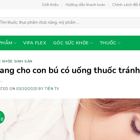
Giới thiệu
Hướng dẫn thanh toán
Chính sách đổi 
ìm
ếm:
PHẨM
VIFA FLEX
GÓC SỨC KHỎE
THUỐC
 KHỎE SINH SẢN
ang cho con bú có uống thuốc tránh
STED ON
03/10/2020
BY
TIÊN TV
3
10