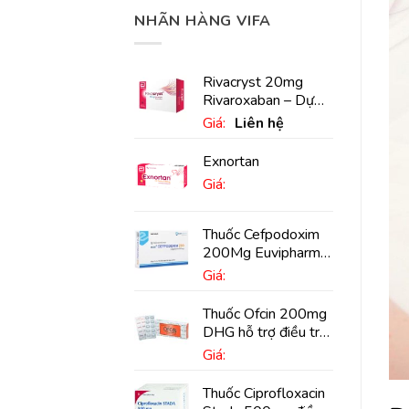
NHÃN HÀNG VIFA
Rivacryst 20mg
Rivaroxaban – Dự
phòng đột quỵ,
Giá:
Liên hệ
huyết khối tĩnh mạch
Exnortan
Giá:
Thuốc Cefpodoxim
200Mg Euvipharm
điều trị nhiễm khuẩn
Giá:
(10 viên)
Thuốc Ofcin 200mg
DHG hỗ trợ điều trị
viêm phế quản nặng
Giá:
(20 viên)
Thuốc Ciprofloxacin