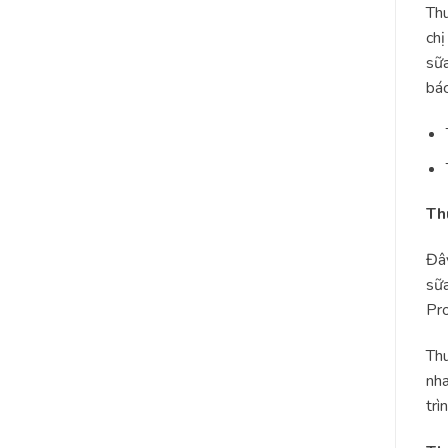
Thu
chị
sữa
bác
Th
Đây
sữa
Pro
Thu
nha
trì