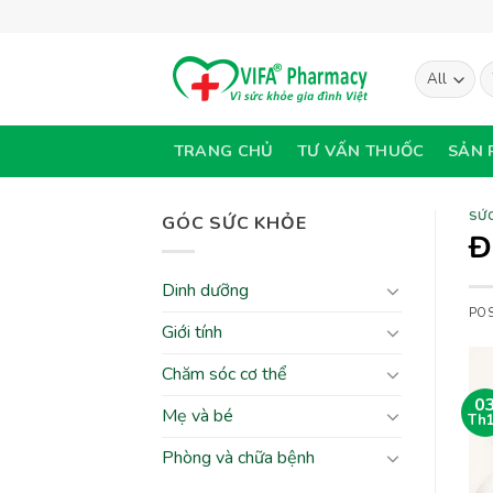
Skip
to
content
T
ki
TRANG CHỦ
TƯ VẤN THUỐC
SẢN 
SỨC
GÓC SỨC KHỎE
Đ
Dinh dưỡng
PO
Giới tính
Chăm sóc cơ thể
0
Mẹ và bé
Th
Phòng và chữa bệnh