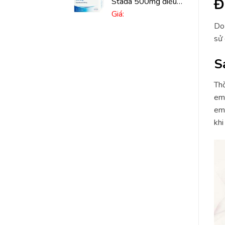
Đ
Stada 500mg điều
trị nhiễm khuẩn nặng
Giá:
(10 vỉ x 10 viên)
Do 
sử 
S
Thờ
em.
em 
khi