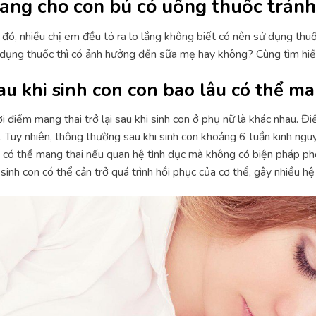
ang cho con bú có uống thuốc tránh
đó, nhiều chị em đều tỏ ra lo lắng không biết có nên sử dụng thuố
dụng thuốc thì có ảnh hưởng đến sữa mẹ hay không? Cùng tìm hiểu
au khi sinh con con bao lâu có thể man
i điểm mang thai trở lại sau khi sinh con ở phụ nữ là khác nhau. Đ
 Tuy nhiên, thông thường sau khi sinh con khoảng 6 tuần kinh nguyệ
có thể mang thai nếu quan hệ tình dục mà không có biện pháp ph
 sinh con có thể cản trở quá trình hồi phục của cơ thể, gây nhiều h