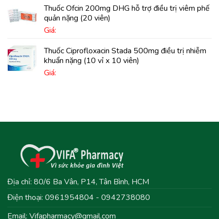
Thuốc Ofcin 200mg DHG hỗ trợ điều trị viêm phế
quản nặng (20 viên)
Giá:
Thuốc Ciprofloxacin Stada 500mg điều trị nhiễm
khuẩn nặng (10 vỉ x 10 viên)
Giá:
Địa chỉ: 80/6 Ba Vân, P14, Tân Bình, HCM
Điện thoại: 0961954804 - 0942738080
Email:
Vifapharmacy@gmail.com