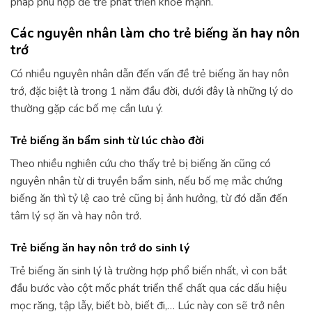
pháp phù hợp để trẻ phát triển khỏe mạnh.
Các nguyên nhân làm cho trẻ biếng ăn hay nôn
trớ
Có nhiều nguyên nhân dẫn đến vấn đề trẻ biếng ăn hay nôn
trớ, đặc biệt là trong 1 năm đầu đời, dưới đây là những lý do
thường gặp các bố mẹ cần lưu ý.
Trẻ biếng ăn bẩm sinh từ lúc chào đời
Theo nhiều nghiên cứu cho thấy trẻ bị biếng ăn cũng có
nguyên nhân từ di truyền bẩm sinh, nếu bố mẹ mắc chứng
biếng ăn thì tỷ lệ cao trẻ cũng bị ảnh hưởng, từ đó dẫn đến
tâm lý sợ ăn và hay nôn trớ.
Trẻ biếng ăn hay nôn trớ do sinh lý
Trẻ biếng ăn sinh lý là trường hợp phổ biến nhất, vì con bắt
đầu bước vào cột mốc phát triển thể chất qua các dấu hiệu
mọc răng, tập lẫy, biết bò, biết đi,… Lúc này con sẽ trở nên