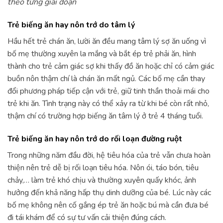
theo từng giai đoạn
Trẻ biếng ăn hay nôn trớ do tâm lý
Hầu hết trẻ chán ăn, lười ăn đều mang tâm lý sợ ăn uống vì
bố mẹ thường xuyên la mắng và bắt ép trẻ phải ăn, hình
thành cho trẻ cảm giác sợ khi thấy đồ ăn hoặc chỉ có cảm giác
buồn nôn thậm chí là chán ăn mất ngủ. Các bố mẹ cần thay
đổi phương pháp tiếp cận với trẻ, giữ tinh thần thoải mái cho
trẻ khi ăn. Tình trạng này có thể xảy ra từ khi bé còn rất nhỏ,
thậm chí có trường hợp biếng ăn tâm lý ở trẻ 4 tháng tuổi.
Trẻ biếng ăn hay nôn trớ do rối loạn đường ruột
Trong những năm đầu đời, hệ tiêu hóa của trẻ vẫn chưa hoàn
thiện nên trẻ dễ bị rối loạn tiêu hóa. Nôn ói, táo bón, tiêu
chảy,… làm trẻ khó chịu và thường xuyên quấy khóc, ảnh
hưởng đến khả năng hấp thụ dinh dưỡng của bé. Lúc này các
bố mẹ không nên cố gắng ép trẻ ăn hoặc bú mà cần đưa bé
đi tái khám để có sự tư vấn cải thiện đúng cách.