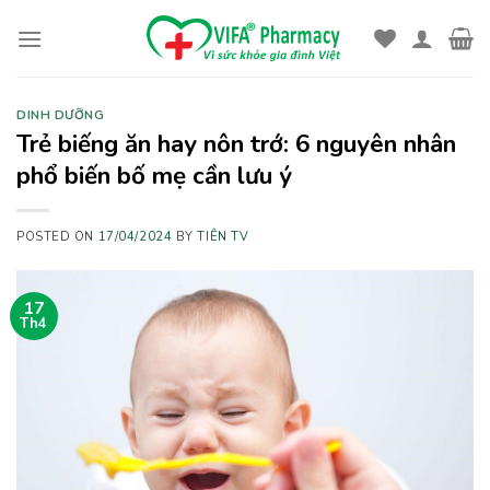
Skip
to
content
DINH DƯỠNG
Trẻ biếng ăn hay nôn trớ: 6 nguyên nhân
phổ biến bố mẹ cần lưu ý
POSTED ON
17/04/2024
BY
TIÊN TV
17
Th4