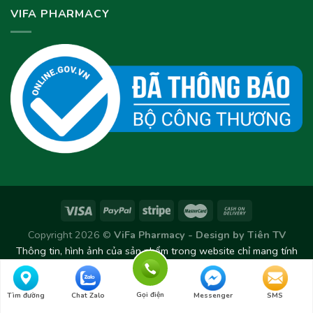
VIFA PHARMACY
Copyright 2026 ©
ViFa Pharmacy - Design by
Tiên TV
Thông tin, hình ảnh của sản phẩm trong website chỉ mang tính
chất tham khảo. Sản phẩm thực tế có thể thay đổi/chênh lệch
theo từng Lô sản xuất.
Gọi điện
Tìm đường
Chat Zalo
Messenger
SMS