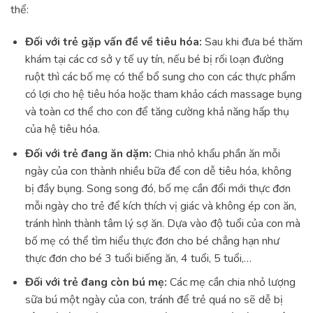
thể:
Đối với trẻ gặp vấn đề về tiêu hóa:
Sau khi đưa bé thăm
khám tại các cơ sở y tế uy tín, nếu bé bị rối loạn đường
ruột thì các bố mẹ có thể bổ sung cho con các thực phẩm
có lợi cho hệ tiêu hóa hoặc tham khảo cách massage bụng
và toàn cơ thể cho con để tăng cường khả năng hấp thụ
của hệ tiêu hóa.
Đối với trẻ đang ăn dặm:
Chia nhỏ khẩu phần ăn mỗi
ngày của con thành nhiều bữa để con dễ tiêu hóa, không
bị đầy bụng. Song song đó, bố mẹ cần đổi mới thực đơn
mỗi ngày cho trẻ để kích thích vị giác và không ép con ăn,
tránh hình thành tâm lý sợ ăn. Dựa vào độ tuổi của con mà
bố mẹ có thể tìm hiểu thực đơn cho bé chẳng hạn như
thực đơn cho bé 3 tuổi biếng ăn, 4 tuổi, 5 tuổi,…
Đối với trẻ đang còn bú mẹ:
Các mẹ cần chia nhỏ lượng
sữa bú một ngày của con, tránh để trẻ quá no sẽ dễ bị