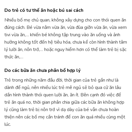
Do trẻ có tư thế ăn hoặc bú sai cách
Nhiều bố mẹ chủ quan, không xây dựng cho con thói quen ăn
đúng cách. Bé vừa nằm vừa ăn, vừa đùa giỡn vừa ăn, vừa xem
tivi vừa ăn,… khiến bé không tập trung vào ăn uống và ảnh
hưởng không tốt đến hệ tiêu hóa, chưa kể còn hình thành tâm
lý lười ăn, nôn trớ,… hoặc nguy hiểm hơn có thể làm trẻ bị sặc
thức ăn,…
Do các bữa ăn chưa phân bổ hợp lý
Trẻ trong những năm đầu đời, thời gian của trẻ gần như là
dành để ngủ, nên nhiều lúc trẻ mê ngủ sẽ bỏ qua cử ăn lâu
dần hình thành thói quen lười ăn, ăn ít. Bên cạnh đó việc để
trẻ ăn quá no, thời gian phân chia giữa các bữa ăn không hợp
lý cũng làm trẻ bị nôn trớ vì dạ dày của bé vẫn chưa hoàn
thiện nên các bố mẹ cần tránh để con ăn quá nhiều cùng một
lúc.