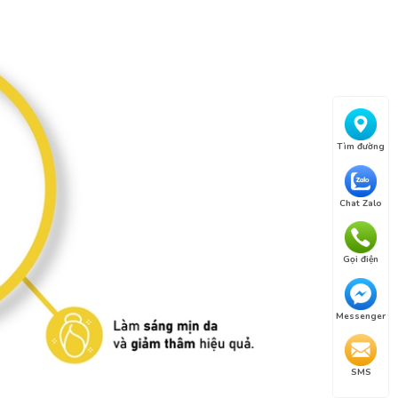
Tìm đường
Chat Zalo
Gọi điện
Messenger
SMS