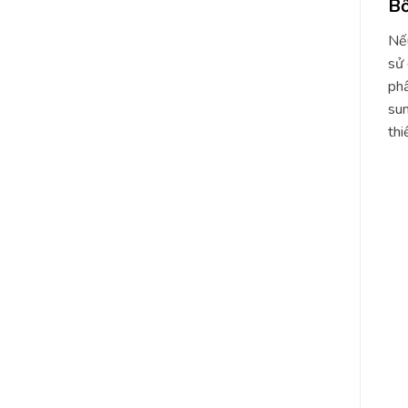
Bổ
Nếu
sử 
phẩ
sun
thi