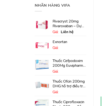
NHÃN HÀNG VIFA
Rivacryst 20mg
Rivaroxaban – Dự
phòng đột quỵ,
Giá:
Liên hệ
huyết khối tĩnh mạch
Exnortan
Giá:
Thuốc Cefpodoxim
200Mg Euvipharm
điều trị nhiễm khuẩn
Giá:
(10 viên)
Thuốc Ofcin 200mg
DHG hỗ trợ điều trị
viêm phế quản nặng
Giá:
(20 viên)
Thuốc Ciprofloxacin