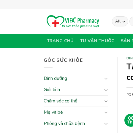
Skip
to
content
T
ki
TRANG CHỦ
TƯ VẤN THUỐC
SẢN 
DI
GÓC SỨC KHỎE
T
c
Dinh dưỡng
Giới tính
PO
Chăm sóc cơ thể
Mẹ và bé
0
Th
Phòng và chữa bệnh