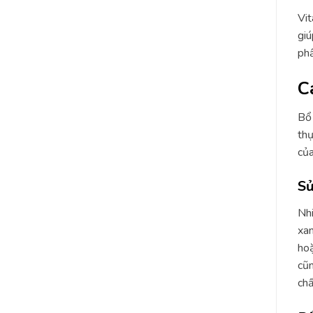
Vit
giú
phẩ
C
Bổ 
thự
của
Sử
Nhi
xan
hoặ
cũn
chấ