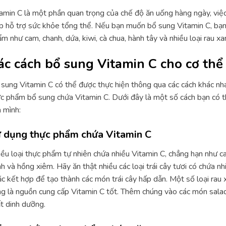
amin C là một phần quan trọng của chế độ ăn uống hàng ngày, việc
p hỗ trợ sức khỏe tổng thể. Nếu bạn muốn bổ sung Vitamin C, bạn 
m như cam, chanh, dứa, kiwi, cà chua, hành tây và nhiều loại rau xa
ác cách bổ sung Vitamin C cho cơ thể
sung Vitamin C có thể được thực hiện thông qua các cách khác nh
c phẩm bổ sung chứa Vitamin C. Dưới đây là một số cách bạn có 
 mình:
 dụng thực phẩm chứa Vitamin C
ều loại thực phẩm tự nhiên chứa nhiều Vitamin C, chẳng hạn như cam,
h và hồng xiêm. Hãy ăn thật nhiều các loại trái cây tươi có chứa nh
c kết hợp để tạo thành các món trái cây hấp dẫn. Một số loại rau x
g là nguồn cung cấp Vitamin C tốt. Thêm chúng vào các món sal
t dinh dưỡng.