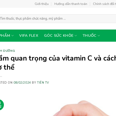
Giới thiệu
Hướng dẫn thanh toán
Chính sách đổi 
ìm
ếm:
PHẨM
VIFA FLEX
GÓC SỨC KHỎE
THUỐC
NH DƯỠNG
ầm quan trọng của vitamin C và các
ơ thể
STED ON
08/02/2024
BY
TIÊN TV
8
2