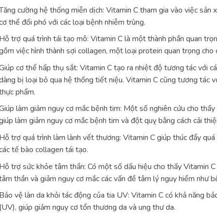
Tăng cường hệ thống miễn dịch: Vitamin C tham gia vào việc sản x
cơ thể đối phó với các loại bệnh nhiễm trùng.
Hỗ trợ quá trình tái tạo mô: Vitamin C là một thành phần quan trọn
gồm việc hình thành sợi collagen, một loại protein quan trọng cho
Giúp cơ thể hấp thụ sắt: Vitamin C tạo ra nhiệt độ tương tác với c
dàng bị loại bỏ qua hệ thống tiết niệu. Vitamin C cũng tương tác v
thực phẩm.
Giúp làm giảm nguy cơ mắc bệnh tim: Một số nghiên cứu cho thấy r
giúp làm giảm nguy cơ mắc bệnh tim và đột quỵ bằng cách cải thi
Hỗ trợ quá trình làm lành vết thương: Vitamin C giúp thúc đẩy quá
các tế bào collagen tái tạo.
Hỗ trợ sức khỏe tâm thần: Có một số dấu hiệu cho thấy Vitamin C 
tâm thần và giảm nguy cơ mắc các vấn đề tâm lý nguy hiểm như b
Bảo vệ làn da khỏi tác động của tia UV: Vitamin C có khả năng bảo
(UV), giúp giảm nguy cơ tổn thương da và ung thư da.