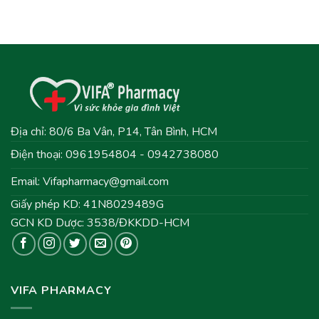
Địa chỉ: 80/6 Ba Vân, P14, Tân Bình, HCM
Điện thoại: 0961954804 - 0942738080
Email:
Vifapharmacy@gmail.com
Giấy phép KD: 41N8029489G
GCN KD Dược: 3538/ĐKKDD-HCM
VIFA PHARMACY