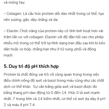
và móng tay;
– Collagen: Là cấu trúc protein dồi dào nhất trong cơ thể, tạo
nên xương, gân, dây chằng và da;
– Elastin: Chức năng của protein này có tính linh hoạt hơn vài
trăm lần so với collagen. Elastin với độ đàn hồi cao cho phép
nhiều mô trong cơ thể trở lại hình dạng ban đầu sau khi bị kéo
dãn hoặc co bóp, chẳng hạn như ở tử cung, phổi và động
mạch.
5. Duy trì độ pH thích hợp
Protein là chất đóng vai trò vô cùng quan trọng trong việc
điều chỉnh nồng độ axit và bazơ trong máu cũng như các chất
dịch cơ thể khác. Sự cân bằng giữa axit và bazơ được đo
bằng thang pH dao động từ 0 đến 14. Mức 0 là axit mạnh
nhất, 7 trung tính và 14 kiềm nhất, cơ thể có axit dạ dày ở pH
2 và máu ở pH 7,4.