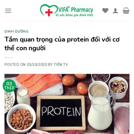
Skip
to
content
DINH DƯỠNG
Tầm quan trọng của protein đối với cơ
thể con người
POSTED ON
03/10/2020
BY
TIÊN TV
03
Th10