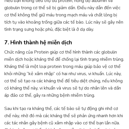
Nếu bạn không tiêu thụ đủ protein, nồng độ albumin và
globulin trong cơ thể sẽ bị giảm dần. Điều này dẫn đến việc
cơ thể không thể giữ máu trong mạch máu và chất lỏng bị
tích tụ vào khoảng trống giữa các tế bào. Lúc này sẽ gây nên
tình trạng sưng hoặc phù, đặc biệt là ở dạ dày.
7. Hình thành hệ miễn dịch
Chức năng của Protein giúp cơ thể hình thành các globulin
miễn dịch hoặc kháng thể để chống lại tình trạng nhiễm trùng.
Kháng thể là một loại protein trong máu giúp bảo vệ cơ thể
khỏi những “kẻ xâm nhập” có hai như virus, vi khuẩn. Lúc này,
cơ thể sẽ tạo ra các kháng thể để tiêu diệt chúng, nếu không
có kháng thể này, vi khuẩn và virus sẽ tự do nhân lên và dần
áp đảo cơ thể, gây ra những bệnh nhiễm trùng.
Sau khi tạo ra kháng thể, các tế bào sẽ tự động ghi nhớ cơ
chế này, nhờ đó mà các kháng thể sẽ phản ứng nhanh hơn khi
các tác nhân gây bệnh cũ xâm nhập vào cơ thể bạn lần nữa.