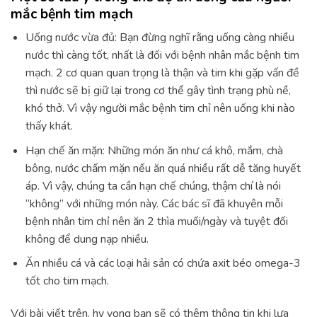
mắc bệnh tim mạch
Uống nước vừa đủ: Bạn đừng nghĩ rằng uống càng nhiều
nước thì càng tốt, nhất là đối với bệnh nhân mắc bệnh tim
mạch. 2 cơ quan quan trọng là thận và tim khi gặp vấn đề
thì nước sẽ bị giữ lại trong cơ thể gây tình trạng phù nề,
khó thở. Vì vậy người mắc bệnh tim chỉ nên uống khi nào
thấy khát.
Hạn chế ăn mặn: Những món ăn như cá khô, mắm, chà
bông, nước chấm mặn nếu ăn quá nhiều rất dễ tăng huyết
áp. Vì vậy, chúng ta cần hạn chế chúng, thậm chí là nói
“không” với những món này. Các bác sĩ đã khuyên mỗi
bệnh nhân tim chỉ nên ăn 2 thìa muối/ngày và tuyệt đối
không để dung nạp nhiều.
Ăn nhiều cá và các loại hải sản có chứa axit béo omega-3
tốt cho tim mạch.
Với bài viết trên, hy vọng bạn sẽ có thêm thông tin khi lựa