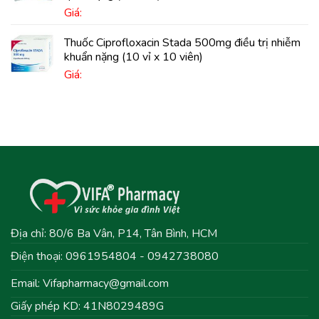
Giá:
Thuốc Ciprofloxacin Stada 500mg điều trị nhiễm
khuẩn nặng (10 vỉ x 10 viên)
Giá:
Địa chỉ: 80/6 Ba Vân, P14, Tân Bình, HCM
Điện thoại: 0961954804 - 0942738080
Email:
Vifapharmacy@gmail.com
Giấy phép KD: 41N8029489G