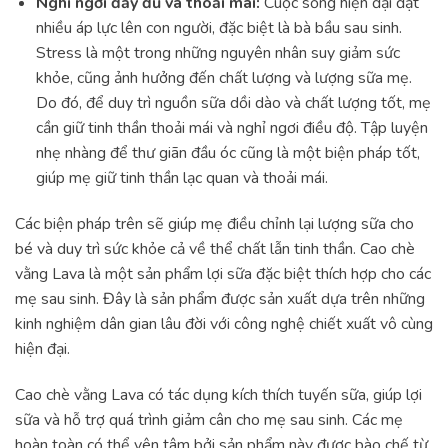
Nghỉ ngơi đầy đủ và thoải mái:
Cuộc sống hiện đại đặt
nhiều áp lực lên con người, đặc biệt là bà bầu sau sinh.
Stress là một trong những nguyên nhân suy giảm sức
khỏe, cũng ảnh hưởng đến chất lượng và lượng sữa mẹ.
Do đó, để duy trì nguồn sữa dồi dào và chất lượng tốt, mẹ
cần giữ tinh thần thoải mái và nghỉ ngơi điều độ. Tập luyện
nhẹ nhàng để thư giãn đầu óc cũng là một biện pháp tốt,
giúp mẹ giữ tinh thần lạc quan và thoải mái.
Các biện pháp trên sẽ giúp mẹ điều chỉnh lại lượng sữa cho
bé và duy trì sức khỏe cả về thể chất lẫn tinh thần. Cao chè
vằng Lava là một sản phẩm lợi sữa đặc biệt thích hợp cho các
mẹ sau sinh. Đây là sản phẩm được sản xuất dựa trên những
kinh nghiệm dân gian lâu đời với công nghệ chiết xuất vô cùng
hiện đại.
Cao chè vằng Lava có tác dụng kích thích tuyến sữa, giúp lợi
sữa và hỗ trợ quá trình giảm cân cho mẹ sau sinh. Các mẹ
hoàn toàn có thể yên tâm bởi sản phẩm này được bào chế từ