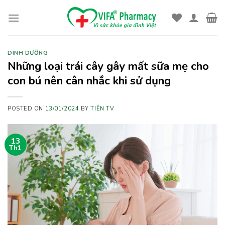
Skip
to
content
DINH DƯỠNG
Những loại trái cây gây mất sữa mẹ cho
con bú nên cân nhắc khi sử dụng
POSTED ON
13/01/2024
BY
TIÊN TV
13
Th1