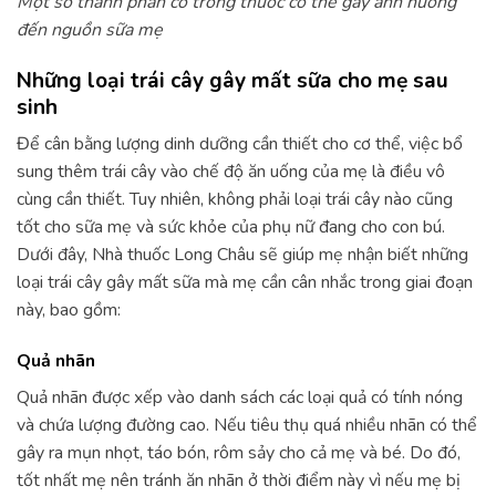
Một số thành phần có trong thuốc có thể gây ảnh hưởng
đến nguồn sữa mẹ
Những loại trái cây gây mất sữa cho mẹ sau
sinh
Để cân bằng lượng dinh dưỡng cần thiết cho cơ thể, việc bổ
sung thêm trái cây vào chế độ ăn uống của mẹ là điều vô
cùng cần thiết. Tuy nhiên, không phải loại trái cây nào cũng
tốt cho sữa mẹ và sức khỏe của phụ nữ đang cho con bú.
Dưới đây, Nhà thuốc Long Châu sẽ giúp mẹ nhận biết những
loại trái cây gây mất sữa mà mẹ cần cân nhắc trong giai đoạn
này, bao gồm:
Quả nhãn
Quả nhãn được xếp vào danh sách các loại quả có tính nóng
và chứa lượng đường cao. Nếu tiêu thụ quá nhiều nhãn có thể
gây ra mụn nhọt, táo bón, rôm sảy cho cả mẹ và bé. Do đó,
tốt nhất mẹ nên tránh ăn nhãn ở thời điểm này vì nếu mẹ bị