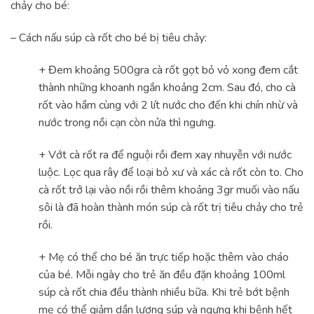
chảy cho bé:
– Cách nấu súp cà rốt cho bé bị tiêu chảy:
+ Đem khoảng 500gra cà rốt gọt bỏ vỏ xong đem cắt
thành những khoanh ngắn khoảng 2cm. Sau đó, cho cà
rốt vào hầm cùng với 2 lít nước cho đến khi chín nhừ và
nước trong nồi cạn còn nửa thì ngưng.
+ Vớt cà rốt ra để nguội rồi đem xay nhuyễn với nước
luộc. Lọc qua rây để loại bỏ xư và xác cà rốt còn to. Cho
cà rốt trở lại vào nồi rồi thêm khoảng 3gr muối vào nấu
sôi là đã hoàn thành món súp cà rốt trị tiêu chảy cho trẻ
rồi.
+ Mẹ có thể cho bé ăn trực tiếp hoặc thêm vào cháo
của bé. Mỗi ngày cho trẻ ăn đều đặn khoảng 100ml
súp cà rốt chia đều thành nhiều bữa. Khi trẻ bớt bệnh
mẹ có thể giảm dần lượng súp và ngưng khi bệnh hết