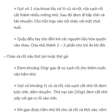
+ Gọt vỏ 1 của khoai tây và ½ củ cà rốt, rửa sạch rồi
cắt thành nhiều miếng nhỏ. Sau đó đem đi hấp chín và
tán nhuyễn. Cho hỗn hợp vào nồi cháo với một chút
nuối.
+ Quậy đều tay cho đến khi các nguyên liệu hòa quyện
vào nhau. Chia nhỏ thành 2 – 3 phần cho trẻ ăn khi đói.
– Cháo cà rốt nấu thịt lợn hoặc thịt gà:
+ Đem khoảng 30gr gạo đi vo sạch rồi cho thêm nước
vào hầm nhừ.
+ Gọt vỏ khoảng ½ củ cà rốt, rửa sạch cắt nhỏ rồi đem
luộc chín, dằm nhuyễn. Thịt nạc lợn (30gr) đem cắt nhỏ
ướp với gia vị rồi xào chín.
+ Khi gạo được hầm nhừ thì cho cà rốt và thịt vào, nêm