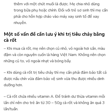
thêm với một chút muối là được. Mẹ chia nhỏ dùng
trong bữa phụ hoặc chính. Đối với trẻ sơ sinh thì mẹ cần
phải cho hỗn hợp cháo vào máy xay sinh tố để xay
nhuyễn.
Một số vấn đề cần lưu ý khi trị tiêu chảy bằng
cà rốt
– Khi mua cà rốt, mẹ nên chọn củ nhỏ, vỏ ngoài hơi sần, màu
đậm và còn nguyên cuốn là hàng Việt Nam. Không nên chọn
những củ to, vỏ ngoài nhạt và bóng bẩy.
– Khi dùng cà rốt trị tiêu chảy thì mẹ cần phải đảm bảo tất cả
được nấu chín vừa đảm bảo vệ sinh vừa thu được nhiều dinh
dưỡng hơn.
– Cà rốt chứa nhiều vitamin A. Để tránh dư thừa vitamin mỗi
lần chỉ nên cho trẻ ăn từ 30 – 50g cà rốt và không ăn quá 3
lần/tuần.