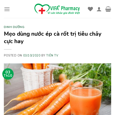
Skip
to
content
DINH DƯỠNG
Mẹo dùng nước ép cà rốt trị tiêu chảy
cực hay
POSTED ON
03/10/2020
BY
TIÊN TV
03
Th10