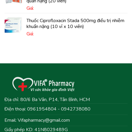
quản nặng (20 viên)
Giá:
Thuốc Ciprofloxacin Stada 500mg điều trị nhiễm
khuẩn nặng (10 vỉ x 10 viên)
Giá:
Địa chỉ: 80/6 Ba Vân, P14, Tân Bình, HCM
Điện thoại: 0961954804 - 0942738080
Email:
Vifapharmacy@gmail.com
Giấy phép KD: 41N8029489G