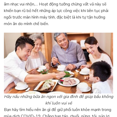
âm nhạc vui nhộn,… Hoạt động tưởng chừng vất vả này sẽ
khiến bạn rũ bỏ hết những áp lực công việc khi liên tục phải
ngồi trước màn hình máy tính, đặc biệt là khi tự tận hưởng
món ăn do mình chế biến.
Hãy nấu những bữa ăn ngon với gia đình để giúp bầu không
khí luôn vui vẻ
Bạn hãy tìm hiểu nên ăn gì để giữ phổi luôn khỏe mạnh trong
mùa dịch COVID-19. Chẳng hạn táo, chuối, gừng, tỏi, súp lơ