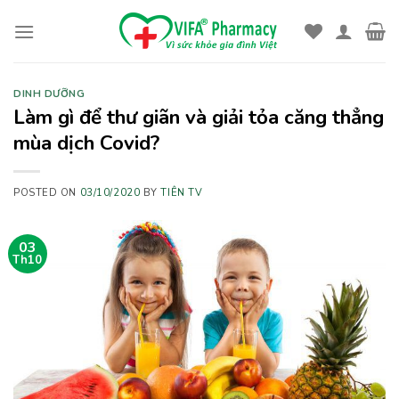
Skip
to
content
DINH DƯỠNG
Làm gì để thư giãn và giải tỏa căng thẳng
mùa dịch Covid?
POSTED ON
03/10/2020
BY
TIÊN TV
03
Th10