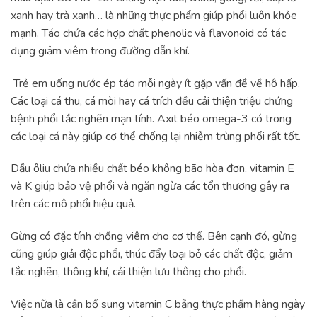
xanh hay trà xanh… là những thực phẩm giúp phổi luôn khỏe
mạnh. Táo chứa các hợp chất phenolic và flavonoid có tác
dụng giảm viêm trong đường dẫn khí.
Trẻ em uống nước ép táo mỗi ngày ít gặp vấn đề về hô hấp.
Các loại cá thu, cá mòi hay cá trích đều cải thiện triệu chứng
bệnh phổi tắc nghẽn mạn tính. Axit béo omega-3 có trong
các loại cá này giúp cơ thể chống lại nhiễm trùng phổi rất tốt.
Dầu ôliu chứa nhiều chất béo không bão hòa đơn, vitamin E
và K giúp bảo vệ phổi và ngăn ngừa các tổn thương gây ra
trên các mô phổi hiệu quả.
Gừng có đặc tính chống viêm cho cơ thể. Bên cạnh đó, gừng
cũng giúp giải độc phổi, thúc đẩy loại bỏ các chất độc, giảm
tắc nghẽn, thông khí, cải thiện lưu thông cho phổi.
Việc nữa là cần bổ sung vitamin C bằng thực phẩm hàng ngày