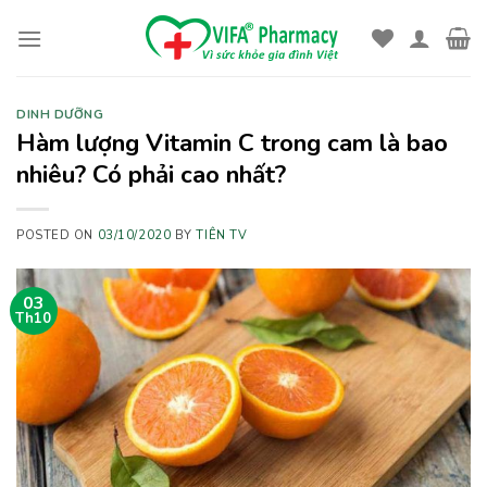
Skip
to
content
DINH DƯỠNG
Hàm lượng Vitamin C trong cam là bao
nhiêu? Có phải cao nhất?
POSTED ON
03/10/2020
BY
TIÊN TV
03
Th10