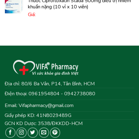
Thuốc Ciprofloxacin Stada 500mg điều trị nhiễm
khuẩn nặng (10 vỉ x 10 viên)
Giá:
Địa chỉ: 80/6 Ba Vân, P14, Tân Bình, HCM
Điện thoại: 0961954804 - 0942738080
Email:
Vifapharmacy@gmail.com
Giấy phép KD: 41N8029489G
GCN KD Dược: 3538/ĐKKDD-HCM