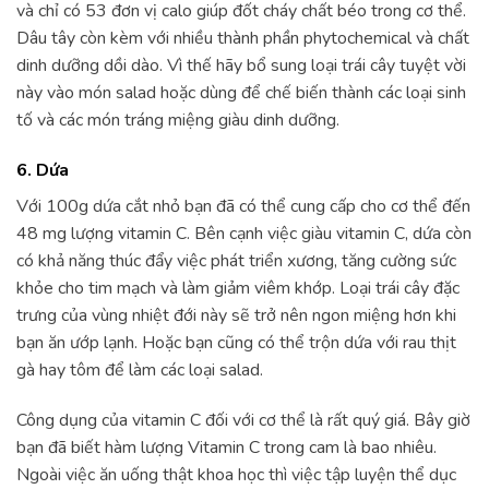
và chỉ có 53 đơn vị calo giúp đốt cháy chất béo trong cơ thể.
Dâu tây còn kèm với nhiều thành phần phytochemical và chất
dinh dưỡng dồi dào. Vì thế hãy bổ sung loại trái cây tuyệt vời
này vào món salad hoặc dùng để chế biến thành các loại sinh
tố và các món tráng miệng giàu dinh dưỡng.
6. Dứa
Với 100g dứa cắt nhỏ bạn đã có thể cung cấp cho cơ thể đến
48 mg lượng vitamin C. Bên cạnh việc giàu vitamin C, dứa còn
có khả năng thúc đẩy việc phát triển xương, tăng cường sức
khỏe cho tim mạch và làm giảm viêm khớp. Loại trái cây đặc
trưng của vùng nhiệt đới này sẽ trở nên ngon miệng hơn khi
bạn ăn ướp lạnh. Hoặc bạn cũng có thể trộn dứa với rau thịt
gà hay tôm để làm các loại salad.
Công dụng của vitamin C đối với cơ thể là rất quý giá. Bây giờ
bạn đã biết hàm lượng Vitamin C trong cam là bao nhiêu.
Ngoài việc ăn uống thật khoa học thì việc tập luyện thể dục