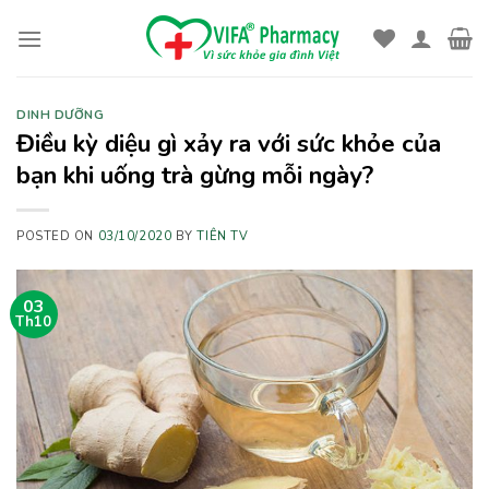
Skip
to
content
DINH DƯỠNG
Điều kỳ diệu gì xảy ra với sức khỏe của
bạn khi uống trà gừng mỗi ngày?
POSTED ON
03/10/2020
BY
TIÊN TV
03
Th10