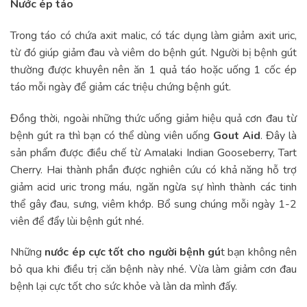
Nước ép táo
Trong táo có chứa axit malic, có tác dụng làm giảm axit uric,
từ đó giúp giảm đau và viêm do bệnh gút. Người bị bệnh gút
thường được khuyên nên ăn 1 quả táo hoặc uống 1 cốc ép
táo mỗi ngày để giảm các triệu chứng bệnh gút.
Đồng thời, ngoài những thức uống giảm hiệu quả cơn đau từ
bệnh gút ra thì bạn có thể dùng viên uống
Gout Aid
. Đây là
sản phẩm được điều chế từ Amalaki Indian Gooseberry, Tart
Cherry. Hai thành phần được nghiên cứu có khả năng hỗ trợ
giảm acid uric trong máu, ngăn ngừa sự hình thành các tinh
thể gây đau, sưng, viêm khớp. Bổ sung chúng mỗi ngày 1-2
viên để đẩy lùi bệnh gút nhé.
Những
nước ép cực tốt cho người bệnh gú
t bạn không nên
bỏ qua khi điều trị căn bệnh này nhé. Vừa làm giảm cơn đau
bệnh lại cực tốt cho sức khỏe và làn da mình đấy.