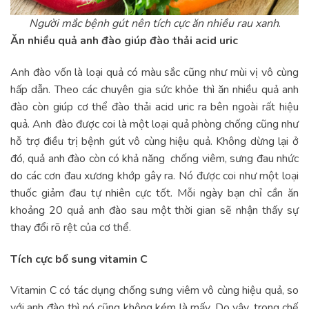
Người mắc bệnh gút nên tích cực ăn nhiều rau xanh
.
Ăn nhiều quả anh đào giúp đào thải
acid uric
Anh đào vốn là loại quả có màu sắc cũng như mùi vị vô cùng
hấp dẫn. Theo các chuyên gia sức khỏe thì ăn nhiều quả anh
đào còn giúp cơ thể đào thải acid uric ra bên ngoài rất hiệu
quả. Anh đào được coi là một loại quả phòng chống cũng như
hỗ trợ điều trị bệnh gút vô cùng hiệu quả. Không dừng lại ở
đó, quả anh đào còn có khả năng chống viêm, sưng đau nhức
do các cơn đau xương khớp gây ra. Nó được coi như một loại
thuốc giảm đau tự nhiên cực tốt. Mỗi ngày bạn chỉ cần ăn
khoảng 20 quả anh đào sau một thời gian sẽ nhận thấy sự
thay đổi rõ rệt của cơ thể.
Tích cực bổ sung vitamin C
Vitamin C có tác dụng chống sưng viêm vô cùng hiệu quả, so
với anh đào thì nó cũng không kém là mấy. Do vậy, trong chế