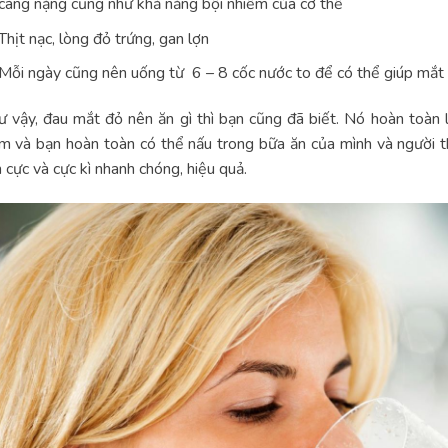
càng nặng cũng như khả năng bội nhiễm của cơ thể
Thịt nạc, lòng đỏ trứng, gan lợn
Mỗi ngày cũng nên uống từ 6 – 8 cốc nước to để có thể giúp mắt 
 vậy, đau mắt đỏ nên ăn gì thì bạn cũng đã biết. Nó hoàn toàn 
m và bạn hoàn toàn có thể nấu trong bữa ăn của mình và người t
h cực và cực kì nhanh chóng, hiệu quả.