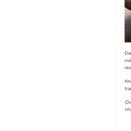
Đau
máy
nhi
Khi
trạ
Qua
nha