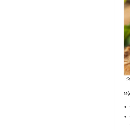
Sú
Mộ