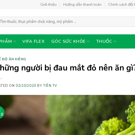
Giới thiệu
Hướng dẫn thanh toán
Chính sách đổi 
ìm
ếm:
PHẨM
VIFA FLEX
GÓC SỨC KHỎE
THUỐC
 ĐỘ ĂN KIÊNG
hững người bị đau mắt đỏ nên ăn gì
STED ON
02/10/2020
BY
TIÊN TV
2
10