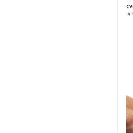
chu
dịc