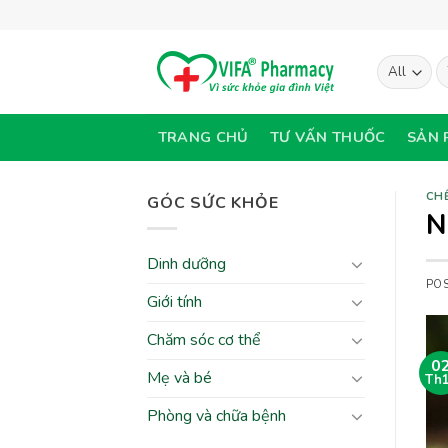
Skip
to
content
T
ki
TRANG CHỦ
TƯ VẤN THUỐC
SẢN 
CHẾ
GÓC SỨC KHỎE
N
Dinh dưỡng
PO
Giới tính
Chăm sóc cơ thể
0
Mẹ và bé
Th
Phòng và chữa bệnh