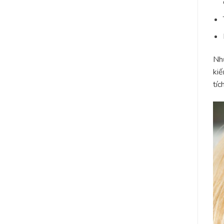
Như
kiế
tíc