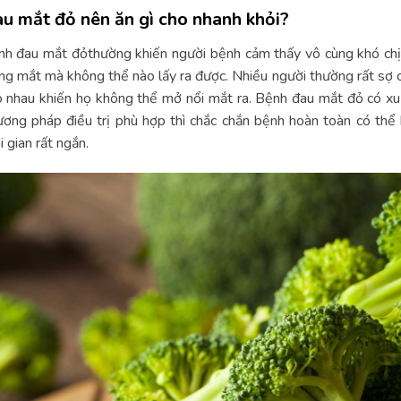
u mắt đỏ nên ăn gì cho nhanh khỏi?
h đau mắt đỏthường khiến người bệnh cảm thấy vô cùng khó chịu
ng mắt mà không thể nào lấy ra được. Nhiều người thường rất sợ c
 nhau khiến họ không thể mở nổi mắt ra. Bệnh đau mắt đỏ có xu
ơng pháp điều trị phù hợp thì chắc chắn bệnh hoàn toàn có thể
i gian rất ngắn.