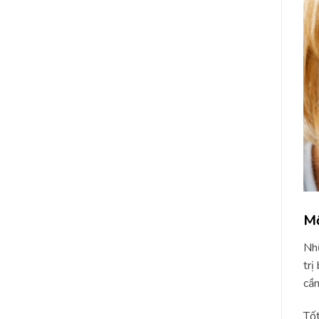
Mộ
Nhữ
trị
cần
Tốt