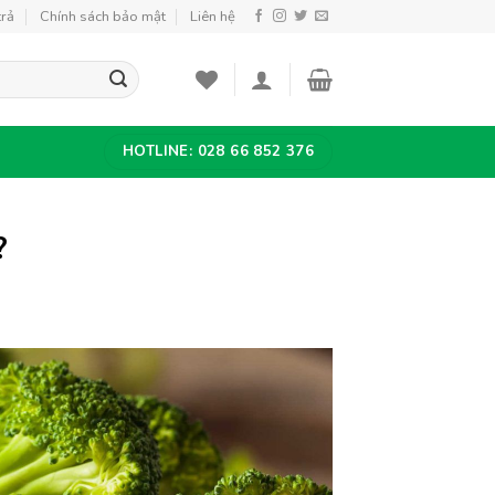
trả
Chính sách bảo mật
Liên hệ
HOTLINE: 028 66 852 376
?