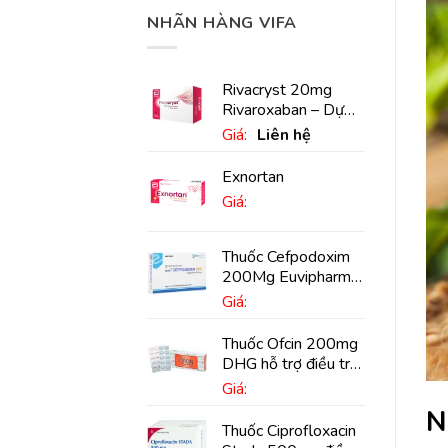
NHÃN HÀNG VIFA
Rivacryst 20mg
Rivaroxaban – Dự
phòng đột quỵ,
Giá:
Liên hệ
huyết khối tĩnh mạch
Exnortan
Giá:
Thuốc Cefpodoxim
200Mg Euvipharm
điều trị nhiễm khuẩn
Giá:
(10 viên)
Thuốc Ofcin 200mg
DHG hỗ trợ điều trị
viêm phế quản nặng
Giá:
(20 viên)
N
Thuốc Ciprofloxacin