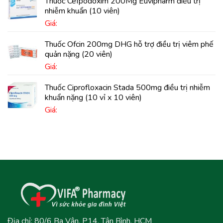
Thuốc Cefpodoxim 200Mg Euvipharm điều trị
nhiễm khuẩn (10 viên)
Giá:
Thuốc Ofcin 200mg DHG hỗ trợ điều trị viêm phế
quản nặng (20 viên)
Giá:
Thuốc Ciprofloxacin Stada 500mg điều trị nhiễm
khuẩn nặng (10 vỉ x 10 viên)
Giá:
Địa chỉ: 80/6 Ba Vân, P14, Tân Bình, HCM