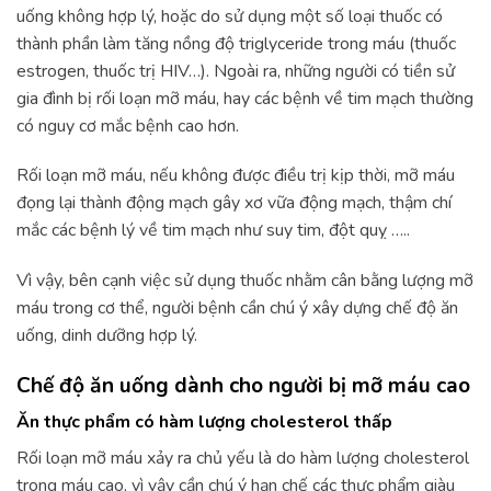
uống không hợp lý, hoặc do sử dụng một số loại thuốc có
thành phần làm tăng nồng độ triglyceride trong máu (thuốc
estrogen, thuốc trị HIV…). Ngoài ra, những người có tiền sử
gia đình bị rối loạn mỡ máu, hay các bệnh về tim mạch thường
có nguy cơ mắc bệnh cao hơn.
Rối loạn mỡ máu, nếu không được điều trị kịp thời, mỡ máu
đọng lại thành động mạch gây xơ vữa động mạch, thậm chí
mắc các bệnh lý về tim mạch như suy tim, đột quỵ …..
Vì vậy, bên cạnh việc sử dụng thuốc nhằm cân bằng lượng mỡ
máu trong cơ thể, người bệnh cần chú ý xây dựng chế độ ăn
uống, dinh dưỡng hợp lý.
Chế độ ăn uống dành cho người bị mỡ máu cao
Ăn thực phẩm có hàm lượng cholesterol thấp
Rối loạn mỡ máu xảy ra chủ yếu là do hàm lượng cholesterol
trong máu cao, vì vậy cần chú ý hạn chế các thực phẩm giàu