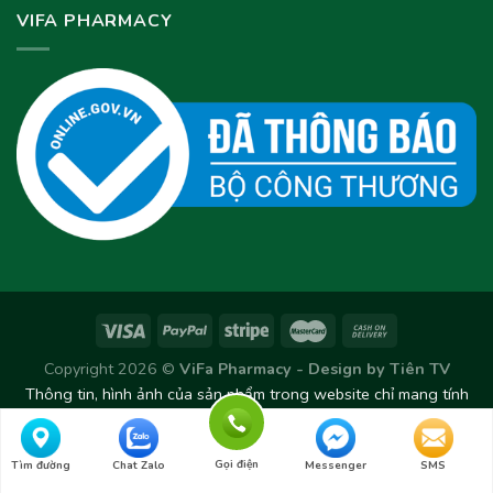
VIFA PHARMACY
Copyright 2026 ©
ViFa Pharmacy - Design by
Tiên TV
Thông tin, hình ảnh của sản phẩm trong website chỉ mang tính
chất tham khảo. Sản phẩm thực tế có thể thay đổi/chênh lệch
theo từng Lô sản xuất.
Gọi điện
Tìm đường
Chat Zalo
Messenger
SMS