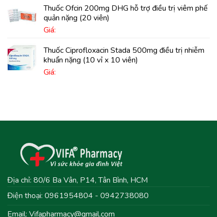
Thuốc Ofcin 200mg DHG hỗ trợ điều trị viêm phế
quản nặng (20 viên)
Giá:
Thuốc Ciprofloxacin Stada 500mg điều trị nhiễm
khuẩn nặng (10 vỉ x 10 viên)
Giá:
Địa chỉ: 80/6 Ba Vân, P14, Tân Bình, HCM
Điện thoại: 0961954804 - 0942738080
Email:
Vifapharmacy@gmail.com