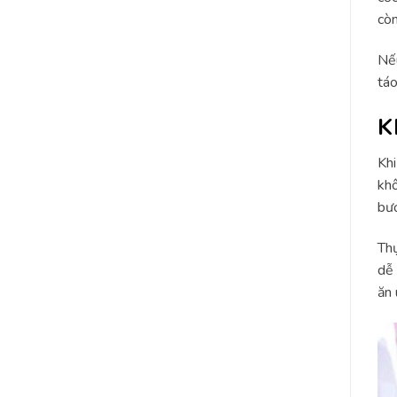
còn
Nếu
táo
K
Khi
khô
bướ
Thự
dễ 
ăn 