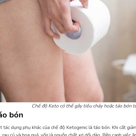
Chế độ Keto có thể gây tiêu chảy hoặc táo bón t
áo bón
 tác dụng phụ khác của chế độ Ketogenic là táo bón. Khi cắt giảm 
, rau củ và hoa quả, vốn là nguồn chất xơ dồi dào. Bên cạnh việc ăn