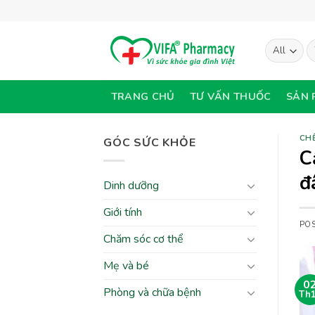
Skip
to
content
T
ki
TRANG CHỦ
TƯ VẤN THUỐC
SẢN 
CHẾ
GÓC SỨC KHỎE
C
đ
Dinh dưỡng
Giới tính
PO
Chăm sóc cơ thể
Mẹ và bé
0
Phòng và chữa bệnh
Th