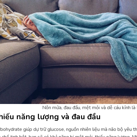
Nôn mửa, đau đầu, mệt mỏi và dễ cáu kỉnh là
hiếu năng lượng và đau đầu
bohydrate giúp dự trữ glucose, nguồn nhiên liệu mà não bộ yêu thí
 chế tinh bột, bạn sẽ có khả năng bị mệt mỏi, thiếu năng lượng. N