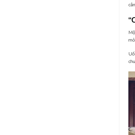
cân
“
Một
mỏi
Uốn
chu