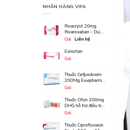
NHÃN HÀNG VIFA
Rivacryst 20mg
Rivaroxaban – Dự
phòng đột quỵ,
Giá:
Liên hệ
huyết khối tĩnh mạch
Exnortan
Giá:
Thuốc Cefpodoxim
200Mg Euvipharm
điều trị nhiễm khuẩn
Giá:
(10 viên)
Thuốc Ofcin 200mg
DHG hỗ trợ điều trị
viêm phế quản nặng
Giá:
(20 viên)
Thuốc Ciprofloxacin