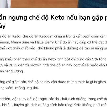
ần ngưng chế độ Keto nếu bạn gặp p
ây
 độ ăn Keto (chế độ ăn Ketogenic) nằm trong kế hoạch giảm cân c
eson, Mama June và Halle Berry. Chế độ ăn này giúp cơ thể đạt đư
thể đốt cháy chất béo (chứ không phải là đường) để tạo ra năng l
ng khẩu phần theo chế độ ăn Keto, tinh bột chỉ cung cấp 5% tổng 
 và 20% đến từ protein. Với chế độ ăn này, cơ thể sẽ bước vào t
nh năng lượng.
ng chỉ giảm cân, chế độ ăn này còn được chứng minh là giúp giảm t
ng viêm, chống ung thư.
 nhiên, việc thay đổi đột ngột các đại chất dinh dưỡng trong chế đ
. Nhiều chuyên gia dinh dưỡng cảnh báo rằng Keto không phải ch