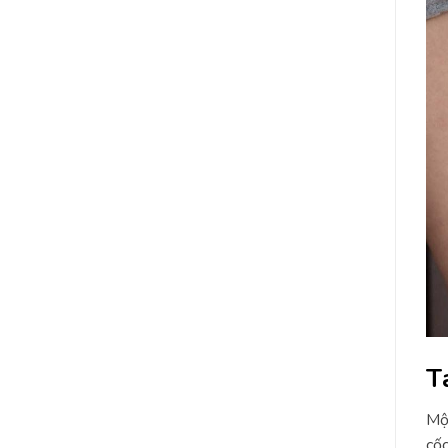
T
Một
cốc