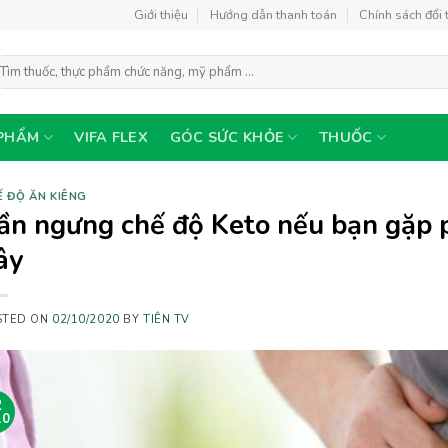
Giới thiệu
Hướng dẫn thanh toán
Chính sách đổi 
ìm
ếm:
PHẨM
VIFA FLEX
GÓC SỨC KHỎE
THUỐC
 ĐỘ ĂN KIÊNG
ần ngưng chế độ Keto nếu bạn gặp p
ây
STED ON
02/10/2020
BY
TIÊN TV
2
10