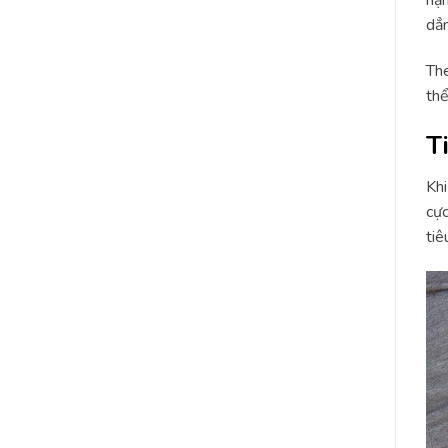
dẳn
The
thể
T
Khi
cực
tiê