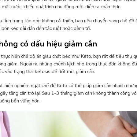
 mất nước, khiến quá trình nhu động ruột diễn ra chậm hơn.
 tình trạng táo bón không cải thiện, bạn nên chuyển sang chế độ 
 bón kéo dài dẫn đến tắc ruột hoặc bệnh trĩ.
hông có dấu hiệu giảm cân
 thực hiện chế độ ăn giàu chất béo như Keto, bạn rất dễ tiêu thụ qu
ng giảm. Ngoài ra, những chênh lệch nhỏ trong thực đơn không đ
c vào trạng thái ketosis để đốt mỡ, giảm cân.
c hiện nghiêm ngặt chế độ Keto có thể giúp giảm cân nhanh nhưng 
gây tăng cân trở lại. Sau 1-3 tháng giảm cân không thành công v
uống bền vững hơn.