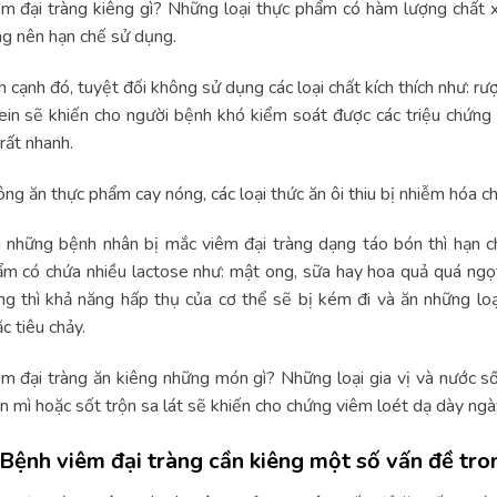
m đại tràng kiêng gì? Những loại thực phẩm có hàm lượng chất x
g nên hạn chế sử dụng.
 cạnh đó, tuyệt đối không sử dụng các loại chất kích thích như: rư
ein sẽ khiến cho người bệnh khó kiểm soát được các triệu chứng
rất nhanh.
ng ăn thực phẩm cay nóng, các loại thức ăn ôi thiu bị nhiễm hóa c
 những bệnh nhân bị mắc viêm đại tràng dạng táo bón thì hạn c
m có chứa nhiều lactose như: mật ong, sữa hay hoa quả quá ngọ
ng thì khả năng hấp thụ của cơ thể sẽ bị kém đi và ăn những lo
c tiêu chảy.
m đại tràng ăn kiêng những món gì? Những loại gia vị và nước s
 mì hoặc sốt trộn sa lát sẽ khiến cho chứng viêm loét dạ dày ng
 Bệnh viêm đại tràng cần kiêng một số vấn đề tro