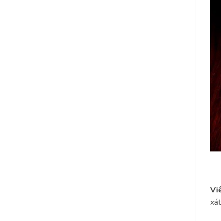
Vi
xát