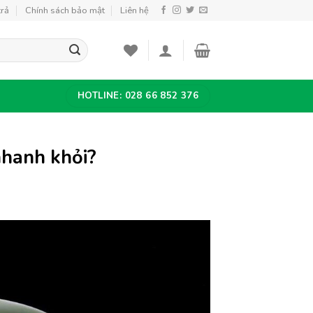
trả
Chính sách bảo mật
Liên hệ
HOTLINE: 028 66 852 376
nhanh khỏi?