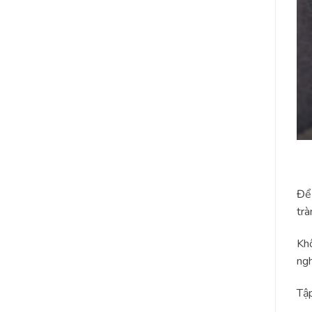
Để 
trà
Khô
ngh
Tập