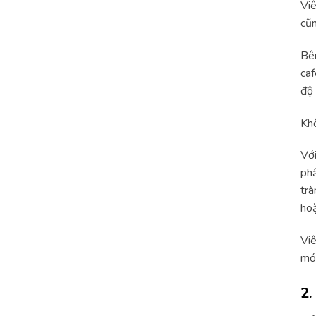
Viê
cũn
Bên
caf
độ 
Khô
Với
phẩ
trà
hoặ
Viê
món
2.