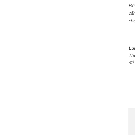
Bện
cần
chó
Lưu
Thô
để 