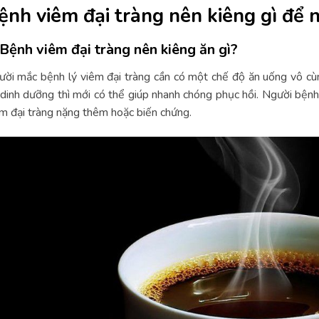
ệnh viêm đại tràng nên kiêng gì để 
 Bệnh viêm đại tràng nên kiêng ăn gì?
ời mắc bệnh lý viêm đại tràng cần có một chế độ ăn uống vô c
dinh dưỡng thì mới có thể giúp nhanh chóng phục hồi. Người bện
m đại tràng nặng thêm hoặc biến chứng.