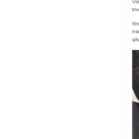
Viê
kh
Khô
trà
gây