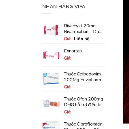
NHÃN HÀNG VIFA
Rivacryst 20mg
Rivaroxaban – Dự
phòng đột quỵ,
Giá:
Liên hệ
huyết khối tĩnh mạch
Exnortan
Giá:
Thuốc Cefpodoxim
200Mg Euvipharm
điều trị nhiễm khuẩn
Giá:
(10 viên)
Thuốc Ofcin 200mg
DHG hỗ trợ điều trị
viêm phế quản nặng
Giá:
(20 viên)
Thuốc Ciprofloxacin