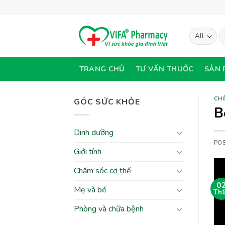
Skip
to
content
T
ki
TRANG CHỦ
TƯ VẤN THUỐC
SẢN 
CHẾ
GÓC SỨC KHỎE
B
Dinh dưỡng
PO
Giới tính
Chăm sóc cơ thể
0
Mẹ và bé
Th
Phòng và chữa bệnh