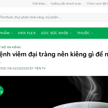
Giới thiệu
Hướng dẫn thanh toán
Chính sách đổi 
ìm
ếm:
PHẨM
VIFA FLEX
GÓC SỨC KHỎE
THUỐC
 ĐỘ ĂN KIÊNG
ệnh viêm đại tràng nên kiêng gì để 
STED ON
02/10/2020
BY
TIÊN TV
2
10