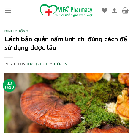
Skip
to
content
DINH DƯỠNG
Cách bảo quản nấm linh chi đúng cách để
sử dụng được lâu
POSTED ON
03/10/2020
BY
TIÊN TV
03
Th10