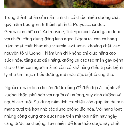
Trong thành phần của nấm linh chi có chứa nhiều dưỡng chất
quý hiếm bao gồm 5 thành phần là Polysaccharides,
Germanium hữu cơ, Adenosine, Triterpenoid, Acid ganoderic
với nhiều công dụng đáng kinh ngạc. Ngoài ra, còn có hàng
trăm hoạt chất khác như vitamin, axit amin, khoáng chất, các
nguyên tố vi lượng… Nấm linh chi không chỉ giúp nâng cao
sức khỏe, tăng sức đề kháng, chống lại các tác nhân gây bệnh
cho cơ thể con người mà nó còn có khả năng điều trị các bệnh
lý như tim mạch, tiểu đường, mỡ máu đặc biệt là ung thư.
Ngoài ra, nấm linh chi còn được dùng để điều trị các bệnh về
xương khớp, phù hợp với người còi xương, suy dinh dưỡng và
người cao tuổi. Sử dụng nấm linh chi nhiều còn giúp làn da mịn
màng tươi trẻ hơn nhờ tác dụng chống lão hóa. Với hàng loạt
những công dụng cho sức khỏe trên mà loại nấm này ngày
càng được ưa chuộng. Tuy nhiên, để loại thảo dược này phát