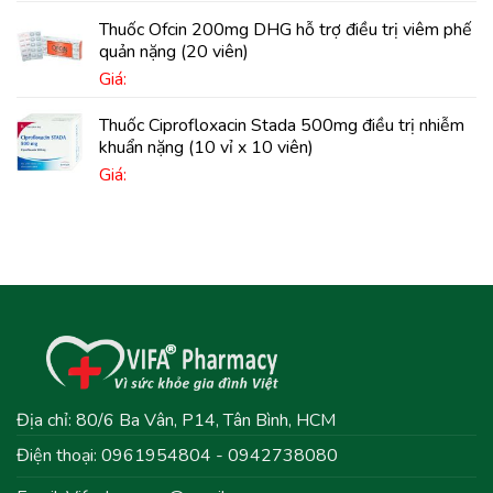
Thuốc Ofcin 200mg DHG hỗ trợ điều trị viêm phế
quản nặng (20 viên)
Giá:
Thuốc Ciprofloxacin Stada 500mg điều trị nhiễm
khuẩn nặng (10 vỉ x 10 viên)
Giá:
Địa chỉ: 80/6 Ba Vân, P14, Tân Bình, HCM
Điện thoại: 0961954804 - 0942738080