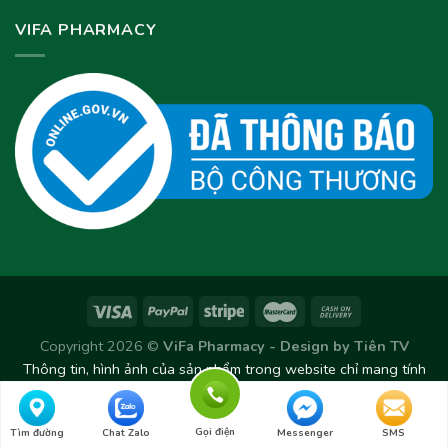
VIFA PHARMACY
Copyright 2026 ©
ViFa Pharmacy - Design by
Tiên TV
Thông tin, hình ảnh của sản phẩm trong website chỉ mang tính
chất tham khảo. Sản phẩm thực tế có thể thay đổi/chênh lệch
theo từng Lô sản xuất.
Gọi điện
Tìm đường
Chat Zalo
Messenger
SMS