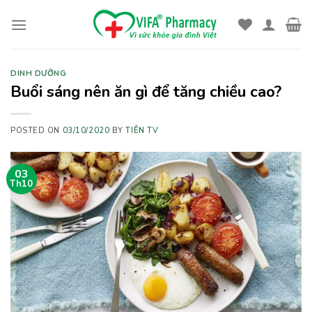
Skip
to
content
DINH DƯỠNG
Buổi sáng nên ăn gì để tăng chiều cao?
POSTED ON
03/10/2020
BY
TIÊN TV
03
Th10