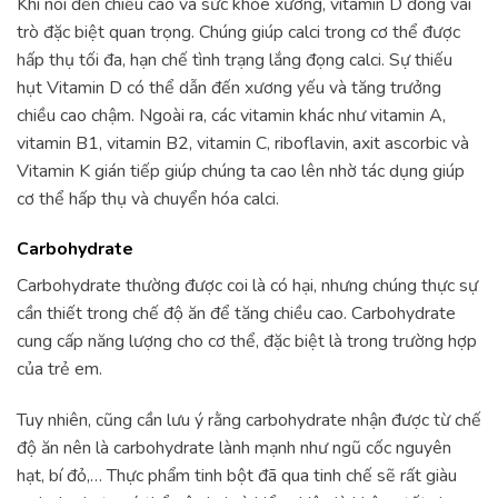
Khi nói đến chiều cao và sức khỏe xương, vitamin D đóng vai
trò đặc biệt quan trọng. Chúng giúp calci trong cơ thể được
hấp thụ tối đa, hạn chế tình trạng lắng đọng calci. Sự thiếu
hụt Vitamin D có thể dẫn đến xương yếu và tăng trưởng
chiều cao chậm. Ngoài ra, các vitamin khác như vitamin A,
vitamin B1, vitamin B2, vitamin C, riboflavin, axit ascorbic và
Vitamin K gián tiếp giúp chúng ta cao lên nhờ tác dụng giúp
cơ thể hấp thụ và chuyển hóa calci.
Carbohydrate
Carbohydrate thường được coi là có hại, nhưng chúng thực sự
cần thiết trong chế độ ăn để tăng chiều cao. Carbohydrate
cung cấp năng lượng cho cơ thể, đặc biệt là trong trường hợp
của trẻ em.
Tuy nhiên, cũng cần lưu ý rằng carbohydrate nhận được từ chế
độ ăn nên là carbohydrate lành mạnh như ngũ cốc nguyên
hạt, bí đỏ,… Thực phẩm tinh bột đã qua tinh chế sẽ rất giàu