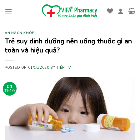
Skip
to
content
ĂN NGON KHỎE
Trẻ suy dinh dưỡng nên uống thuốc gì an
toàn và hiệu quả?
POSTED ON
01/10/2020
BY
TIÊN TV
01
Th10