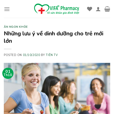
Skip
to
content
ĂN NGON KHỎE
Những lưu ý về dinh dưỡng cho trẻ mới
lớn
POSTED ON
01/10/2020
BY
TIÊN TV
01
Th10