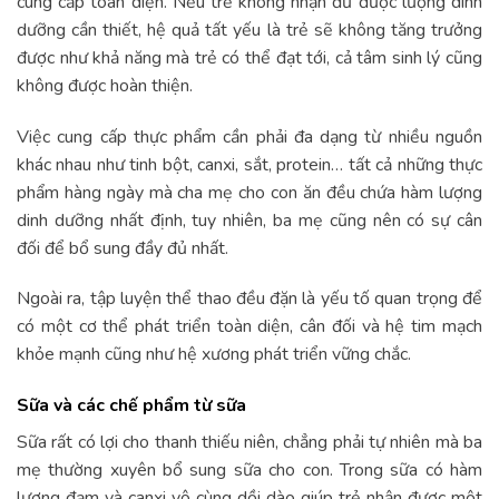
cung cấp toàn diện. Nếu trẻ không nhận đủ được lượng dinh
dưỡng cần thiết, hệ quả tất yếu là trẻ sẽ không tăng trưởng
được như khả năng mà trẻ có thể đạt tới, cả tâm sinh lý cũng
không được hoàn thiện.
Việc cung cấp thực phẩm cần phải đa dạng từ nhiều nguồn
khác nhau như tinh bột, canxi, sắt, protein… tất cả những thực
phẩm hàng ngày mà cha mẹ cho con ăn đều chứa hàm lượng
dinh dưỡng nhất định, tuy nhiên, ba mẹ cũng nên có sự cân
đối để bổ sung đầy đủ nhất.
Ngoài ra, tập luyện thể thao đều đặn là yếu tố quan trọng để
có một cơ thể phát triển toàn diện, cân đối và hệ tim mạch
khỏe mạnh cũng như hệ xương phát triển vững chắc.
Sữa và các chế phẩm từ sữa
Sữa rất có lợi cho thanh thiếu niên, chẳng phải tự nhiên mà ba
mẹ thường xuyên bổ sung sữa cho con. Trong sữa có hàm
lượng đạm và canxi vô cùng dồi dào giúp trẻ nhận được một