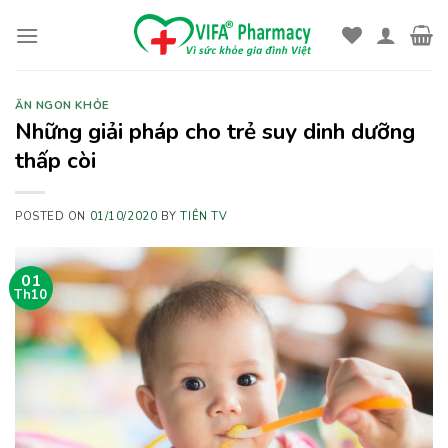
Skip
to
content
ĂN NGON KHỎE
Những giải pháp cho trẻ suy dinh dưỡng
thấp còi
POSTED ON
01/10/2020
BY
TIÊN TV
01
Th10