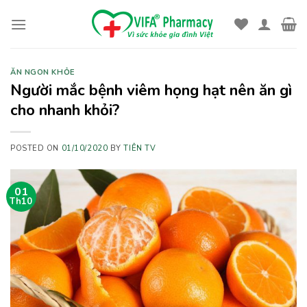
Skip
to
content
ĂN NGON KHỎE
Người mắc bệnh viêm họng hạt nên ăn gì
cho nhanh khỏi?
POSTED ON
01/10/2020
BY
TIÊN TV
01
Th10