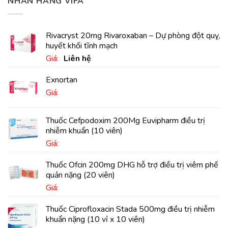
NHÃN HÀNG VIFA
Rivacryst 20mg Rivaroxaban – Dự phòng đột quỵ,
huyết khối tĩnh mạch
Giá:
Liên hệ
Exnortan
Giá:
Thuốc Cefpodoxim 200Mg Euvipharm điều trị
nhiễm khuẩn (10 viên)
Giá:
Thuốc Ofcin 200mg DHG hỗ trợ điều trị viêm phế
quản nặng (20 viên)
Giá:
Thuốc Ciprofloxacin Stada 500mg điều trị nhiễm
khuẩn nặng (10 vỉ x 10 viên)