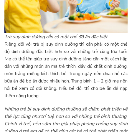
Trẻ suy dinh dưỡng cần có một chế độ ăn đặc biệt
Riêng đối với trẻ bị suy dinh dưỡng thì cần phải có một chế
độ dinh dưỡng đặc biệt hơn so với những trẻ cùng lứa tuổi.
Mẹ có thể lên giúp trẻ suy dinh dưỡng tăng cân một cách hấp
dẫn với những món ăn mà trẻ thích, đầy đủ chất dinh dưỡng,
món tráng miệng kích thích bé. Trong ngày, nên chia nhỏ các
bữa ăn để bé ăn được nhiều hơn. Trung bình 1 – 2 giờ mẹ nên
hỏi bé xem có đói không. Nếu bé đói thì cho bé ăn để nạp
thêm năng lượng…
Những trẻ bị suy dinh dưỡng thường sẽ chậm phát triển về
thể lực cũng như trí tuệ hơn so với những trẻ bình thường.
Chính vì thế, nên sớm tìm giải pháp phòng chống suy dinh
dưỡng ở trẻ em để có thể giúp các bé có thể phát triển một