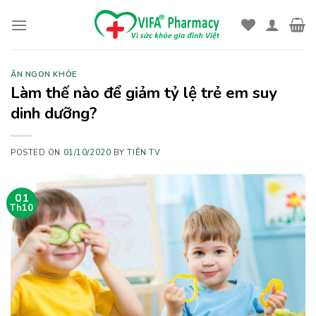
Skip
to
content
ĂN NGON KHỎE
Làm thế nào để giảm tỷ lệ trẻ em suy
dinh dưỡng?
POSTED ON
01/10/2020
BY
TIÊN TV
01
Th10