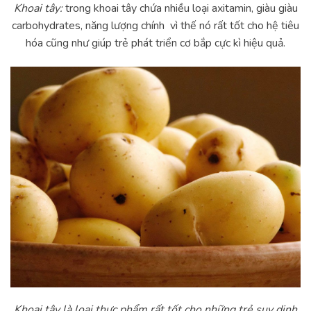
Khoai tây:
trong khoai tây chứa nhiều loại axitamin, giàu giàu
carbohydrates, năng lượng chính vì thế nó rất tốt cho hệ tiêu
hóa cũng như giúp trẻ phát triển cơ bắp cực kì hiệu quả.
Khoai tây là loại thực phẩm rất tốt cho những trẻ suy dinh