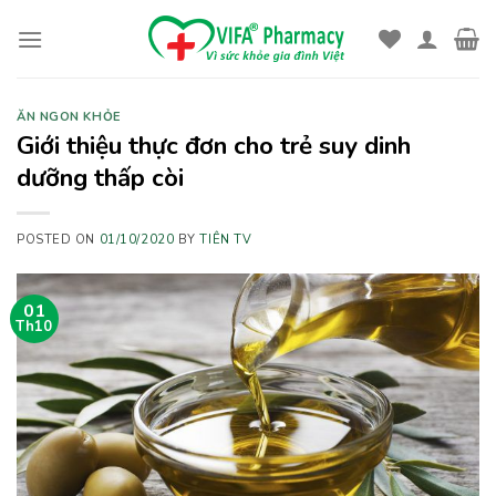
Skip
to
content
ĂN NGON KHỎE
Giới thiệu thực đơn cho trẻ suy dinh
dưỡng thấp còi
POSTED ON
01/10/2020
BY
TIÊN TV
01
Th10