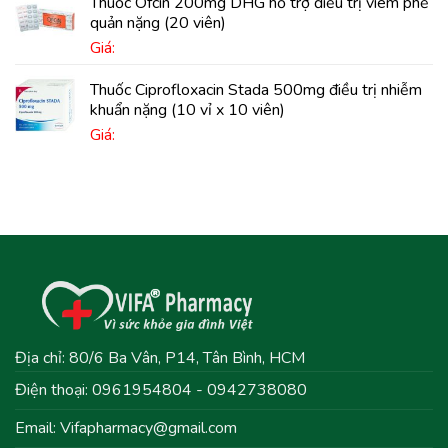
Thuốc Ofcin 200mg DHG hỗ trợ điều trị viêm phế
quản nặng (20 viên)
Giá:
Thuốc Ciprofloxacin Stada 500mg điều trị nhiễm
khuẩn nặng (10 vỉ x 10 viên)
Giá:
Địa chỉ: 80/6 Ba Vân, P14, Tân Bình, HCM
Điện thoại: 0961954804 - 0942738080
Email:
Vifapharmacy@gmail.com