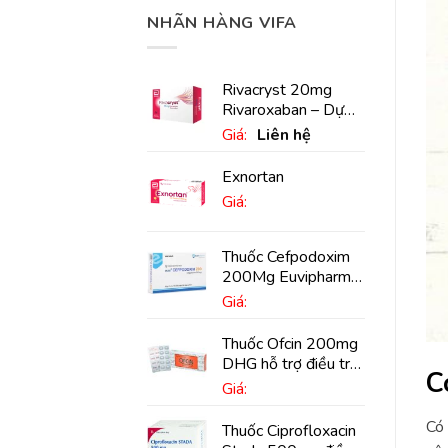
NHÃN HÀNG VIFA
Rivacryst 20mg
Rivaroxaban – Dự
phòng đột quỵ,
Giá:
Liên hệ
huyết khối tĩnh mạch
Exnortan
Giá:
Thuốc Cefpodoxim
200Mg Euvipharm
điều trị nhiễm khuẩn
Giá:
(10 viên)
Thuốc Ofcin 200mg
DHG hỗ trợ điều trị
C
viêm phế quản nặng
Giá:
(20 viên)
Có 
Thuốc Ciprofloxacin