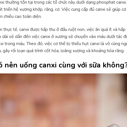
xi thường tồn tại trong các tổ chức này dưới dạng phosphat canxi.
t triển hệ xương khớp, răng, cơ. Việc cung cấp đủ canxi sẽ giúp c
ển chiều cao toàn diện.
n thực tế, canxi được hấp thu ở đầu ruột non, việc ăn quá ít và hấp
 dài sẽ dẫn đến việc canxi ở xương sẽ chuyển vào máu dưới tác đ
xi trong máu. Theo đó, việc cơ thể bị thiếu hụt canxi là vô cùng ng
, gây rối loạn quá trình cốt hóa, loãng xương và khoáng hóa răng.
ó nên uống canxi cùng với sữa không