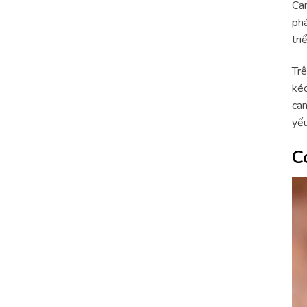
Can
phá
tri
Trê
kéo
can
yếu
C