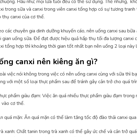
chuộng. Hầu như, mọi lứa tuổi đều có thể sử dụng. Thế nhưng, khô
xi trong sữa và canxi trong viên canxi tổng hợp có sự tương tranh 
 thụ canxi của cơ thể.
o các chuyên gia dinh dưỡng khuyến cáo, nên uống canxi sau bữa 
i gian uống sữa. Để đạt được hiệu quả hấp thụ tối đa lượng canxi c
xi tổng hợp thì khoảng thời gian tốt nhất bạn nên uống 2 loại này
ống canxi nên kiêng ăn gì?
ài việc nói không trong việc có nên uống canxi cùng với sữa thì b
ng với một số loại thực phẩm sau để tránh gây cản trở cho quá trì
hực phẩm giàu đạm: Việc ăn quá nhiều thực phẩm giàu đạm trong 
 vào cơ thể.
n quá mặn: Ăn quá mặn có thể làm tăng tốc độ đào thải canxi qua
rà xanh: Chất tanin trong trà xanh có thể gây ức chế và cản trở qu