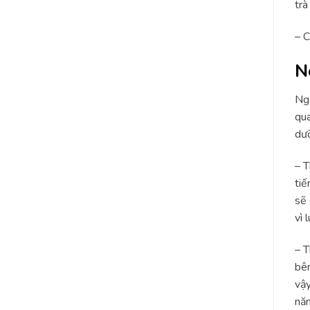
trà
– C
N
Ngo
qua
dư
– T
tiế
sẽ 
vì 
– T
bên
vậy
năn