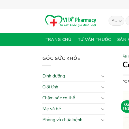
Skip
to
content
T
ki
TRANG CHỦ
TƯ VẤN THUỐC
SẢN 
ĂN
GÓC SỨC KHỎE
C
Dinh dưỡng
PO
Giới tính
Chăm sóc cơ thể
0
Mẹ và bé
Th
Phòng và chữa bệnh