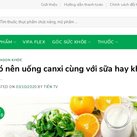
Giới thiệu
Hướng dẫn thanh toán
Chính sách đổi 
ìm
ếm:
PHẨM
VIFA FLEX
GÓC SỨC KHỎE
THUỐC
 NGON KHỎE
ó nên uống canxi cùng với sữa hay 
STED ON
03/10/2020
BY
TIÊN TV
3
10