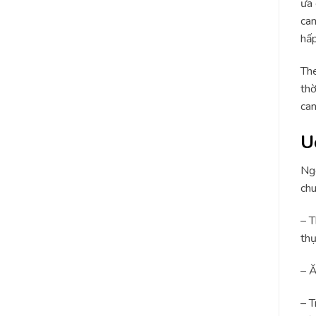
ưa 
can
hấp
The
thờ
can
U
Ngo
chu
– T
thụ
– Ă
– T