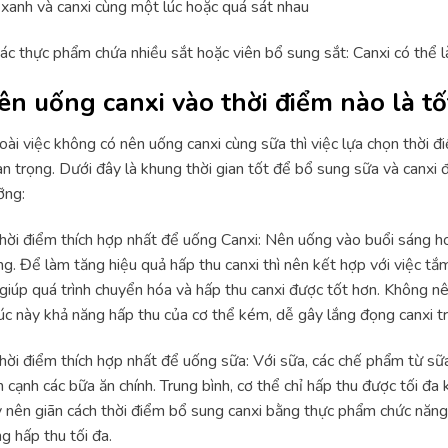
 xanh và canxi cùng một lúc hoặc quá sát nhau
ác thực phẩm chứa nhiều sắt hoặc viên bổ sung sắt: Canxi có thể 
ên uống canxi vào thời điểm nào là tố
ài việc không có nên uống canxi cùng sữa thì việc lựa chọn thời đ
n trọng. Dưới đây là khung thời gian tốt để bổ sung sữa và canxi 
ỡng:
hời điểm thích hợp nhất để uống Canxi: Nên uống vào buổi sáng h
ng. Để làm tăng hiệu quả hấp thu canxi thì nên kết hợp với việc t
giúp quá trình chuyển hóa và hấp thu canxi được tốt hơn. Không nê
lúc này khả năng hấp thu của cơ thể kém, dễ gây lắng đọng canxi t
hời điểm thích hợp nhất để uống sữa: Với sữa, các chế phẩm từ sữa
 cạnh các bữa ăn chính. Trung bình, cơ thể chỉ hấp thu được tối đ
 nên giãn cách thời điểm bổ sung canxi bằng thực phẩm chức năng
g hấp thu tối đa.