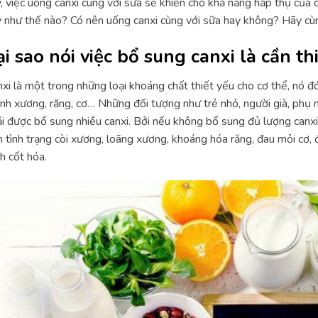
, việc uống canxi cùng với sữa sẽ khiến cho khả năng hấp thụ của 
 như thế nào? Có nên uống canxi cùng với sữa hay không? Hãy cùng
ại sao nói việc bổ sung canxi là cần th
xi là một trong những loại khoáng chất thiết yếu cho cơ thể, nó đó
nh xương, răng, cơ… Những đối tượng như trẻ nhỏ, người già, phụ n
i được bổ sung nhiều canxi. Bởi nếu không bổ sung đủ lượng canxi 
 tình trạng còi xương, loãng xương, khoáng hóa răng, đau mỏi cơ, đ
nh cốt hóa.