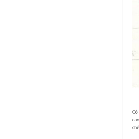
Có 
can
ch