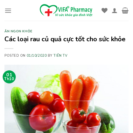
Skip
to
content
ĂN NGON KHỎE
Các loại rau củ quả cực tốt cho sức khỏe
POSTED ON
01/10/2020
BY
TIÊN TV
01
Th10