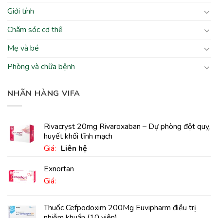
Giới tính
Chăm sóc cơ thể
Mẹ và bé
Phòng và chữa bệnh
NHÃN HÀNG VIFA
Rivacryst 20mg Rivaroxaban – Dự phòng đột quỵ,
huyết khối tĩnh mạch
Giá:
Liên hệ
Exnortan
Giá:
Thuốc Cefpodoxim 200Mg Euvipharm điều trị
nhiễm khuẩn (10 viên)