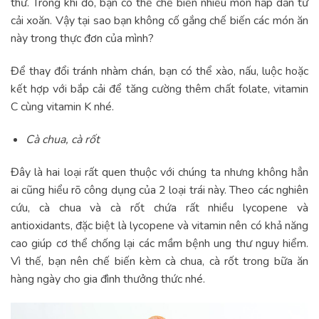
thư. Trong khi đó, bạn có thể chế biến nhiều món hấp dẫn từ
cải xoăn. Vậy tại sao bạn không cố gắng chế biến các món ăn
này trong thực đơn của mình?
Để thay đổi tránh nhàm chán, bạn có thể xào, nấu, luộc hoặc
kết hợp với bắp cải để tăng cường thêm chất folate, vitamin
C cùng vitamin K nhé.
Cà chua, cà rốt
Đây là hai loại rất quen thuộc với chúng ta nhưng không hẳn
ai cũng hiểu rõ công dụng của 2 loại trái này. Theo các nghiên
cứu, cà chua và cà rốt chứa rất nhiều lycopene và
antioxidants, đặc biệt là lycopene và vitamin nên có khả năng
cao giúp cơ thể chống lại các mầm bệnh ung thư nguy hiểm.
Vì thế, bạn nên chế biến kèm cà chua, cà rốt trong bữa ăn
hàng ngày cho gia đình thưởng thức nhé.