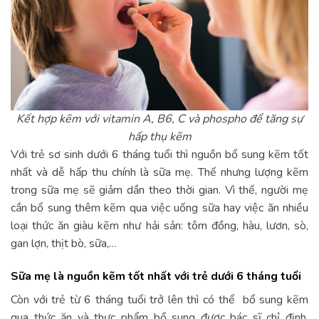
Kết hợp kẽm với vitamin A, B6, C và phospho để tăng sự
hấp thụ kẽm
Với trẻ sơ sinh dưới 6 tháng tuổi thì nguồn bổ sung kẽm tốt
nhất và dễ hấp thu chính là sữa mẹ. Thế nhưng lượng kẽm
trong sữa mẹ sẽ giảm dần theo thời gian. Vì thế, người mẹ
cần bổ sung thêm kẽm qua việc uống sữa hay việc ăn nhiều
loại thức ăn giàu kẽm như hải sản: tôm đồng, hàu, lươn, sò,
gan lợn, thịt bò, sữa,…
Sữa mẹ là nguồn kẽm tốt nhất với trẻ dưới 6 tháng tuổi
Còn với trẻ từ 6 tháng tuổi trở lên thì có thể bổ sung kẽm
qua thức ăn và thực phẩm bổ sung được bác sĩ chỉ định.