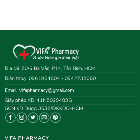
Địa chỉ: 80/6 Ba Vân, P14, Tân Bình, HCM
Điện thoại: 0961954804 - 0942738080
Email:
Vifapharmacy@gmail.com
Giấy phép KD: 41N8029489G
GCN KD Dược: 3538/ĐKKDD-HCM
VIFA PHARMACY