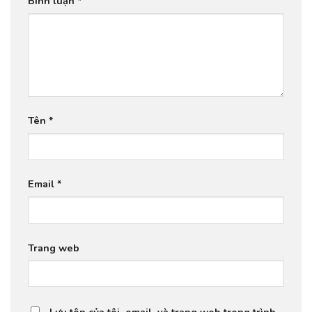
Bình luận
*
Tên
*
Email
*
Trang web
Lưu tên của tôi, email, và trang web trong trình