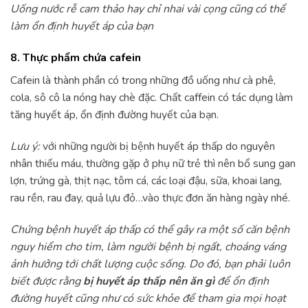
Uống nước rễ cam thảo hay chỉ nhai vài cọng cũng có thể
làm ổn định huyết áp của bạn
8. Thực phẩm chứa cafein
Cafein là thành phần có trong những đồ uống như cà phê,
cola, sô cô la nóng hay chè đặc. Chất caffein có tác dụng làm
tăng huyết áp, ổn định đường huyết của bạn.
Lưu ý:
với những người bị bệnh huyết áp thấp do nguyên
nhân thiếu máu, thường gặp ở phụ nữ trẻ thì nên bổ sung gan
lợn, trứng gà, thịt nạc, tôm cá, các loại đậu, sữa, khoai lang,
rau rền, rau đay, quả lựu đỏ…vào thực đơn ăn hàng ngày nhé.
Chứng bệnh huyết áp thấp có thể gây ra một số căn bệnh
nguy hiểm cho tim, làm người bệnh bị ngất, choáng váng
ảnh hưởng tới chất lượng cuộc sống. Do đó, bạn phải luôn
biết được rằng
bị huyết áp thấp nên ăn gì
để ổn định
đường huyết cũng như có sức khỏe để tham gia mọi hoạt