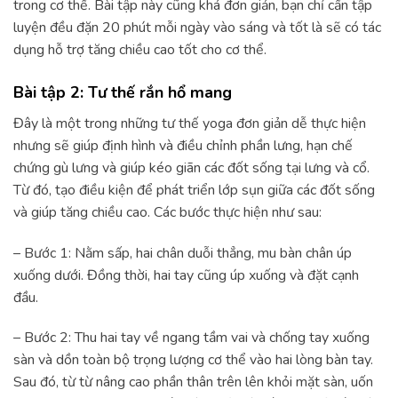
trong cơ thể. Bài tập này cũng khá đơn giản, bạn chỉ cần tập
luyện đều đặn 20 phút mỗi ngày vào sáng và tốt là sẽ có tác
dụng hỗ trợ tăng chiều cao tốt cho cơ thể.
Bài tập 2: Tư thế rắn hổ mang
Đây là một trong những tư thế yoga đơn giản dễ thực hiện
nhưng sẽ giúp định hình và điều chỉnh phần lưng, hạn chế
chứng gù lưng và giúp kéo giãn các đốt sống tại lưng và cổ.
Từ đó, tạo điều kiện để phát triển lớp sụn giữa các đốt sống
và giúp tăng chiều cao. Các bước thực hiện như sau:
– Bước 1: Nằm sấp, hai chân duỗi thẳng, mu bàn chân úp
xuống dưới. Đồng thời, hai tay cũng úp xuống và đặt cạnh
đầu.
– Bước 2: Thu hai tay về ngang tầm vai và chống tay xuống
sàn và dồn toàn bộ trọng lượng cơ thể vào hai lòng bàn tay.
Sau đó, từ từ nâng cao phần thân trên lên khỏi mặt sàn, uốn