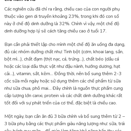
Các nghiên cứu đã chỉ ra rằng, chiều cao của con người phụ
thuộc vào gen di truyền khoảng 23%, trong khi đó con số
này ở chế độ dinh dưỡng là 32%. Chính vì vậy, một chế độ
dinh dưỡng hợp lý sẽ cách tăng chiều cao ở tuổi 17.
Bạn cần phải thiết lập cho mình một chế độ ăn uống đa dạng,
đủ các nhóm dưỡng chất như: Tinh bột (cơm, khoai lang, sắn,
bột mì…), chất đạm (thịt nạc, cá, trứng…), chất béo (dầu cá
hoặc các loại dầu thực vật như đậu nành, hướng dương, hạt
cải…), vitamin, sắt, kẽm… Đồng thời, nên bổ sung thêm 2-3
cốc sữa mỗi ngày hoặc sử dụng thêm các chế phẩm từ sữa
như sữa chua, phô mai… Đây chính là nguồn thực phẩm cung
cấp lượng lớn canxi, protein và các chất dinh dưỡng khác rất
tốt đối với sự phát triển của cơ thể, đặc biệt là chiều cao.
Một ngày, bạn cần ăn đủ 3 bữa chính và bổ sung thêm từ 2 –
3 bữa phụ bằng các thực phẩm giàu năng lượng như: sữa, trái
cây, bánh quy mặn… để giúp làm tăng khả năng hấp thu các