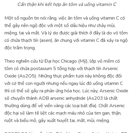
Cẩn thận khi kết hợp ăn tôm và uống vitamin C
Một số nguồn tin nói rằng, việc ăn tôm và uống vitamin C có
thể gây nên ngộ độc với một số dấu hiệu như chảy mũi,
miệng, tai và mắt. Và lý do được giải thích ở đây là do vỏ tôm
có chứa thạch tín (asen), ăn chung với vitamin C đã xảy ra ngộ
độc trầm trọng.
Theo nghiên cứu từ Đại học Chicago (Mỹ), lớp vỏ mềm có
tôm có chứa postasium 5 tổng hợp với thạch tín Arsenic
Oxide (As2O5). Những thực phẩm tươi này không độc đối
với cơ thể con người nhưng nếu ngay lúc đó uống vitamin C
thì có thể sẽ gây ra phản ứng hóa học. Lúc này, Arsenic Oxide
sẽ chuyển thành ADB arsenic anhydride (As203 là chất
thường dùng để vẽ viền vàng các loại bát đĩa). Chất Arsenic
độc hại sẽ làm tê liệt các mạch máu nhỏ của tim gan, thận,
ruột và biểu mô, gây xuất huyết tai, mắt, mũi, miệng.