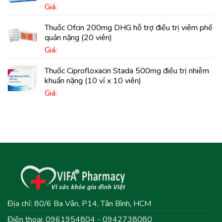
Giá:
Thuốc Ofcin 200mg DHG hỗ trợ điều trị viêm phế
quản nặng (20 viên)
Giá:
Thuốc Ciprofloxacin Stada 500mg điều trị nhiễm
khuẩn nặng (10 vỉ x 10 viên)
Giá:
Địa chỉ: 80/6 Ba Vân, P14, Tân Bình, HCM
Điện thoại: 0961954804 - 0942738080