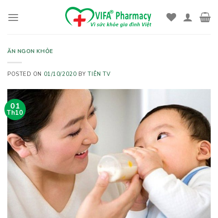
Skip
to
content
ĂN NGON KHỎE
POSTED ON
01/10/2020
BY
TIÊN TV
01
Th10