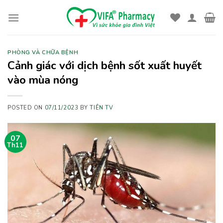
Skip
to
content
PHÒNG VÀ CHỮA BỆNH
Cảnh giác với dịch bệnh sốt xuất huyết
vào mùa nóng
POSTED ON
07/11/2023
BY
TIÊN TV
07
Th11