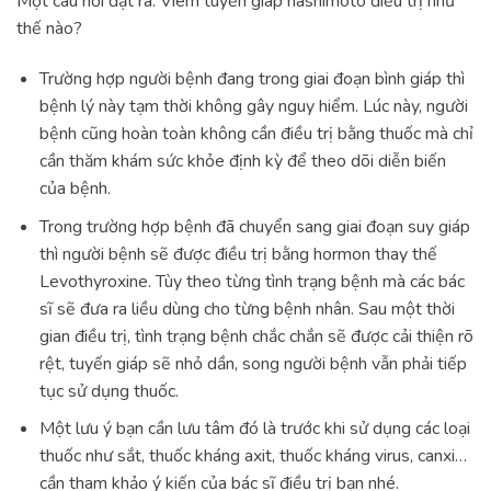
Một câu hỏi đặt ra: Viêm tuyến giáp hashimoto điều trị như
thế nào?
Trường hợp người bệnh đang trong giai đoạn bình giáp thì
bệnh lý này tạm thời không gây nguy hiểm. Lúc này, người
bệnh cũng hoàn toàn không cần điều trị bằng thuốc mà chỉ
cần thăm khám sức khỏe định kỳ để theo dõi diễn biến
của bệnh.
Trong trường hợp bệnh đã chuyển sang giai đoạn suy giáp
thì người bệnh sẽ được điều trị bằng hormon thay thế
Levothyroxine. Tùy theo từng tình trạng bệnh mà các bác
sĩ sẽ đưa ra liều dùng cho từng bệnh nhân. Sau một thời
gian điều trị, tình trạng bệnh chắc chắn sẽ được cải thiện rõ
rệt, tuyến giáp sẽ nhỏ dần, song người bệnh vẫn phải tiếp
tục sử dụng thuốc.
Một lưu ý bạn cần lưu tâm đó là trước khi sử dụng các loại
thuốc như sắt, thuốc kháng axit, thuốc kháng virus, canxi…
cần tham khảo ý kiến của bác sĩ điều trị bạn nhé.