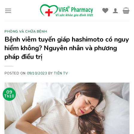
Skip
to
content
PHÒNG VÀ CHỮA BỆNH
Bệnh viêm tuyến giáp hashimoto có nguy
hiểm không? Nguyên nhân và phương
pháp điều trị
POSTED ON
09/10/2023
BY
TIÊN TV
09
Th10