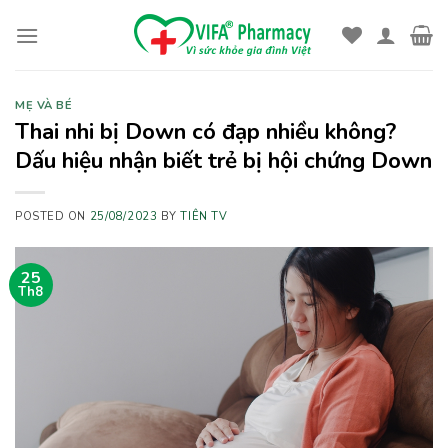
Skip
to
content
MẸ VÀ BÉ
Thai nhi bị Down có đạp nhiều không?
Dấu hiệu nhận biết trẻ bị hội chứng Down
POSTED ON
25/08/2023
BY
TIÊN TV
25
Th8