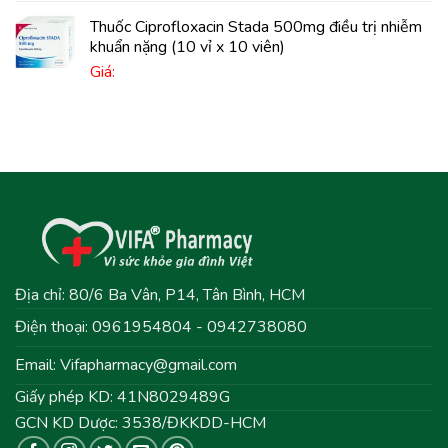
Thuốc Ciprofloxacin Stada 500mg điều trị nhiễm
khuẩn nặng (10 vỉ x 10 viên)
Giá:
Địa chỉ: 80/6 Ba Vân, P14, Tân Bình, HCM
Điện thoại: 0961954804 - 0942738080
Email:
Vifapharmacy@gmail.com
Giấy phép KD: 41N8029489G
GCN KD Dược: 3538/ĐKKDD-HCM