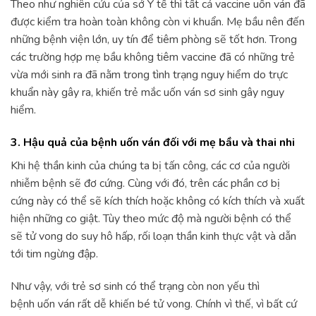
Theo như nghiên cứu của sở Y tế thì tất cả vaccine uốn ván đã
được kiểm tra hoàn toàn không còn vi khuẩn. Mẹ bầu nên đến
những bệnh viện lớn, uy tín để tiêm phòng sẽ tốt hơn. Trong
các trường hợp mẹ bầu không tiêm vaccine đã có những trẻ
vừa mới sinh ra đã nằm trong tình trạng nguy hiểm do trực
khuẩn này gây ra, khiến trẻ mắc uốn ván sơ sinh gây nguy
hiểm.
3. Hậu quả của bệnh uốn ván đối với mẹ bầu và thai nhi
Khi hệ thần kinh của chúng ta bị tấn công, các cơ của người
nhiễm bệnh sẽ đơ cứng. Cùng với đó, trên các phần cơ bị
cứng này có thể sẽ kích thích hoặc không có kích thích và xuất
hiện những co giật. Tùy theo mức độ mà người bệnh có thể
sẽ tử vong do suy hô hấp, rối loạn thần kinh thực vật và dẫn
tới tim ngừng đập.
Như vậy, với trẻ sơ sinh có thể trạng còn non yếu thì
bệnh uốn ván rất dễ khiến bé tử vong. Chính vì thế, vì bất cứ