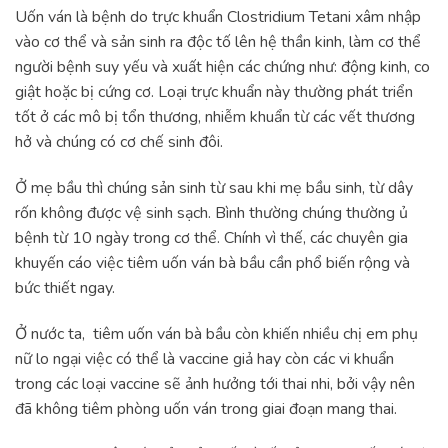
Uốn ván là bệnh do trực khuẩn Clostridium Tetani xâm nhập
vào cơ thể và sản sinh ra độc tố lên hệ thần kinh, làm cơ thể
người bệnh suy yếu và xuất hiện các chứng như: động kinh, co
giật hoặc bị cứng cơ. Loại trực khuẩn này thường phát triển
tốt ở các mô bị tổn thương, nhiễm khuẩn từ các vết thương
hở và chúng có cơ chế sinh đôi.
Ở mẹ bầu thì chúng sản sinh từ sau khi mẹ bầu sinh, từ dây
rốn không được vệ sinh sạch. Bình thường chúng thường ủ
bệnh từ 10 ngày trong cơ thể. Chính vì thế, các chuyên gia
khuyến cáo việc tiêm uốn ván bà bầu cần phổ biến rộng và
bức thiết ngay.
Ở nước ta, tiêm uốn ván bà bầu còn khiến nhiều chị em phụ
nữ lo ngại việc có thể là vaccine giả hay còn các vi khuẩn
trong các loại vaccine sẽ ảnh hưởng tới thai nhi, bởi vậy nên
đã không tiêm phòng uốn ván trong giai đoạn mang thai.