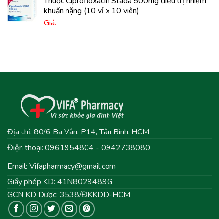
Thuốc Ciprofloxacin Stada 500mg điều trị nhiễm
khuẩn nặng (10 vỉ x 10 viên)
Giá:
Địa chỉ: 80/6 Ba Vân, P14, Tân Bình, HCM
Điện thoại: 0961954804 - 0942738080
Email:
Vifapharmacy@gmail.com
Giấy phép KD: 41N8029489G
GCN KD Dược: 3538/ĐKKDD-HCM