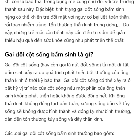
khi còn là bào thai trong bụng mẹ cũng như đối với trẻ trưởng
thành sau này. Đặc biệt, tình trạng gai đốt sống bẩm sinh
nặng có thể khiến trẻ đối mặt với nguy cơ bại liệt toàn thân,
rối loạn nhiễm trùng, tổn thương thần kinh trung ương,… Do
vậy, những trẻ mắc căn bệnh này cần điều trị sớm để giảm
thiểu hậu quả đến sức khỏe cũng như phát triển thể chất.
Gai đôi cột sống bẩm sinh là gì?
Gai đôi cột sống (hay còn gọi là nứt đốt sống) là một dị tật
bẩm sinh xảy ra do quá trình phát triển bất thường của ống
thần kinh ở thời kỳ bào thai. Gai đôi cột sống có thể xảy ra ở
bất kỳ vị trí nào của cột sống nếu một phần của ống thần
kinh không phát triển hoặc không được đóng hết. Khi ống
thần kinh không đóng lại hoàn toàn, xương sống bảo vệ tủy
sống sẽ không được hình thành và đóng lại như bình thường,
dẫn đến tổn thương tủy sống và dây thần kinh.
Các loại gai đôi cột sống bẩm sinh thường bao gồm: