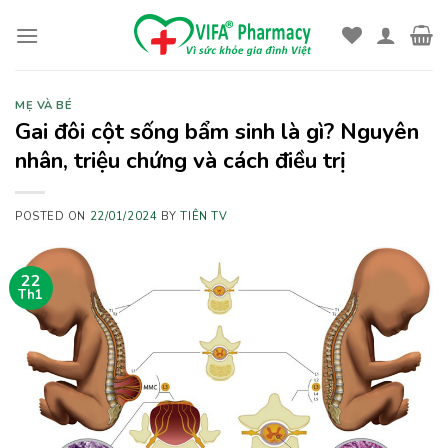
Skip
to
content
MẸ VÀ BÉ
Gai đôi cột sống bẩm sinh là gì? Nguyên
nhân, triệu chứng và cách điều trị
POSTED ON
22/01/2024
BY
TIÊN TV
22
Th1