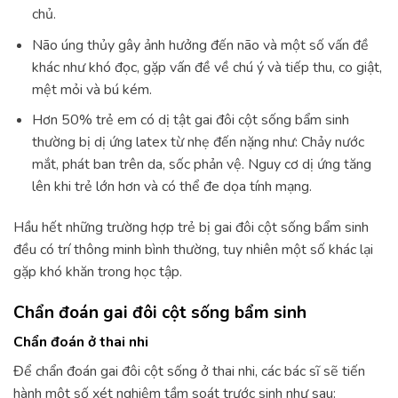
chủ.
Não úng thủy gây ảnh hưởng đến não và một số vấn đề
khác như khó đọc, gặp vấn đề về chú ý và tiếp thu, co giật,
mệt mỏi và bú kém.
Hơn 50% trẻ em có dị tật gai đôi cột sống bẩm sinh
thường bị dị ứng latex từ nhẹ đến nặng như: Chảy nước
mắt, phát ban trên da, sốc phản vệ. Nguy cơ dị ứng tăng
lên khi trẻ lớn hơn và có thể đe dọa tính mạng.
Hầu hết những trường hợp trẻ bị gai đôi cột sống bẩm sinh
đều có trí thông minh bình thường, tuy nhiên một số khác lại
gặp khó khăn trong học tập.
Chẩn đoán gai đôi cột sống bẩm sinh
Chẩn đoán ở thai nhi
Để chẩn đoán gai đôi cột sống ở thai nhi, các bác sĩ sẽ tiến
hành một số xét nghiệm tầm soát trước sinh như sau: