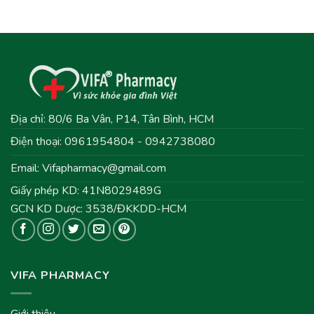
Địa chỉ: 80/6 Ba Vân, P14, Tân Bình, HCM
Điện thoại: 0961954804 - 0942738080
Email:
Vifapharmacy@gmail.com
Giấy phép KD: 41N8029489G
GCN KD Dược: 3538/ĐKKDD-HCM
VIFA PHARMACY
Giới thiệu