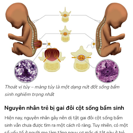
Thoát vị tủy – màng tủy là một dạng nứt đốt sống bẩm
sinh nghiêm trọng nhất
Nguyên nhân trẻ bị gai đôi cột sống bẩm sinh
Hiện nay, nguyên nhân gây nên dị tật gai đôi cột sống bẩm
sinh vẫn chưa được tìm ra một cách rõ ràng. Tuy nhiên, có một
số yếu tố ở người mẹ làm tăng nguy cơ mắc dị tật này ở trẻ