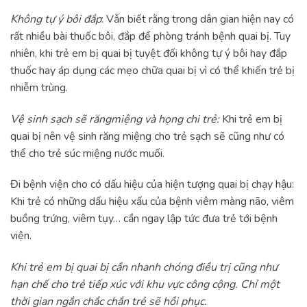
Không tự ý bôi đắp
: Vẫn biết rằng trong dân gian hiện nay có
rất nhiều bài thuốc bôi, đắp để phòng tránh bệnh quai bị. Tuy
nhiên, khi trẻ em bị quai bị tuyệt đối không tự ý bôi hay đắp
thuốc hay áp dụng các mẹo chữa quai bị vì có thể khiến trẻ bị
nhiễm trùng.
Vệ sinh sạch sẽ răngmiệng và họng chi trẻ:
Khi trẻ em bị
quai bị nên vệ sinh răng miệng cho trẻ sạch sẽ cũng như có
thể cho trẻ súc miệng nước muối.
Đi bệnh viện cho có dấu hiệu của hiện tượng quai bị chạy hậu:
Khi trẻ có những dấu hiệu xấu của bệnh viêm màng não, viêm
buồng trứng, viêm tụy… cần ngay lập tức đưa trẻ tới bệnh
viện.
Khi trẻ em bị quai bị cần nhanh chóng điều trị cũng như
hạn chế cho trẻ tiếp xúc với khu vực công cộng. Chỉ một
thời gian ngắn chắc chắn trẻ sẽ hồi phục.