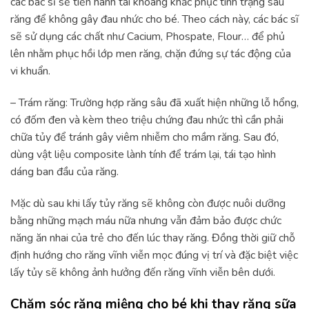
các bác sĩ sẽ tiến hành tái khoáng khắc phục tình trạng sâu
răng để không gây đau nhức cho bé. Theo cách này, các bác sĩ
sẽ sử dụng các chất như Cacium, Phospate, Flour… để phủ
lên nhằm phục hồi lớp men răng, chặn đứng sự tác động của
vi khuẩn.
– Trám răng: Trường hợp răng sâu đã xuất hiện những lỗ hổng,
có đốm đen và kèm theo triệu chứng đau nhức thì cần phải
chữa tủy để tránh gây viêm nhiễm cho mầm răng. Sau đó,
dùng vật liệu composite lành tính để trám lại, tái tạo hình
dáng ban đầu của răng.
Mặc dù sau khi lấy tủy răng sẽ không còn được nuôi dưỡng
bằng những mạch máu nữa nhưng vẫn đảm bảo được chức
năng ăn nhai của trẻ cho đến lúc thay răng. Đồng thời giữ chỗ
định hướng cho răng vĩnh viễn mọc đúng vị trí và đặc biệt việc
lấy tủy sẽ không ảnh hưởng đến răng vĩnh viễn bên dưới.
Chăm sóc răng miệng cho bé khi thay răng sữa